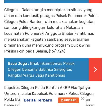
Cilegon - Dalam rangka menciptakan situasi yang
aman dan kondusif, petugas Polsek Pulomerak Polres
Cilegon Polda Banten rutin melaksanakan kegiatan
sambang dilingkungan kelurahan Mekarsari
kecamatan Pulomerak. Anggota Bhabinkamtibmas
melaksanakan kegiatan sambang sesuai arahan
pimpinan guna mendukung program Quick Wins
Presisi Polri pada Selasa, (16/1/24)
Baca Juga :
Bhabinkamtibmas Polsek
Cilegon bersama Babinsa Sinergitas
Rangkul Warga Jaga Kamtibmas
Kapolres Cilegon Polda Banten AKBP Eko Tjahyo
Untoro melalui Kapolsek Pulomerak Polres Cilegon
×
Polda Banten Kompol Ate Waryadi menerangkan
Berita Terbaru
UPDATE
bahwa pelaksanaan sambang di kewilayahan agar