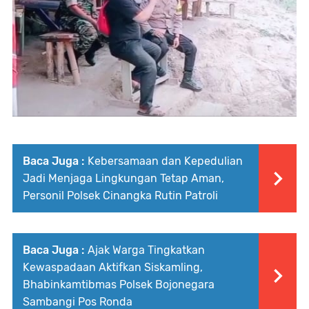
Baca Juga :
Kebersamaan dan Kepedulian
Jadi Menjaga Lingkungan Tetap Aman,
Personil Polsek Cinangka Rutin Patroli
Baca Juga :
Ajak Warga Tingkatkan
Kewaspadaan Aktifkan Siskamling,
Bhabinkamtibmas Polsek Bojonegara
Sambangi Pos Ronda