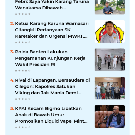
Febri: Saya Yakin Karang Taruna
Wanakarsa Dibawah
Kepemimpinan Bung Entus
Jauh Membawa Manfaat
Ketua Karang Karuna Warnasari
Citangkil Pertanyaan SK
Karetaker dan Urgensi MWKT,
Saat Suasana Berduka
Polda Banten Lakukan
Pengamanan Kunjungan Kerja
Wakil Presiden RI
Rival di Lapangan, Bersaudara di
Cilegon: Kapolres Satukan
Viking dan Jak Mania Demi
Nobar Damai Piala Presiden
2026
KPAI Kecam Bigmo Libatkan
Anak di Bawah Umur
Promosikan Liquid Vape, Minta
Aparat Bertindak Tegas