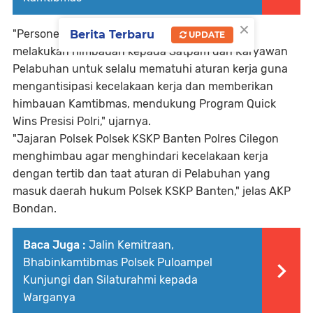
×
"Personel Polsek KSKP Banten Polres Cilegon
Berita Terbaru
UPDATE
melakukan himbauan kepada Satpam dan Karyawan
Pelabuhan untuk selalu mematuhi aturan kerja guna
mengantisipasi kecelakaan kerja dan memberikan
himbauan Kamtibmas, mendukung Program Quick
Wins Presisi Polri," ujarnya.
"Jajaran Polsek Polsek KSKP Banten Polres Cilegon
menghimbau agar menghindari kecelakaan kerja
dengan tertib dan taat aturan di Pelabuhan yang
masuk daerah hukum Polsek KSKP Banten," jelas AKP
Bondan.
Baca Juga :
Jalin Kemitraan,
Bhabinkamtibmas Polsek Puloampel
Kunjungi dan Silaturahmi kepada
Warganya