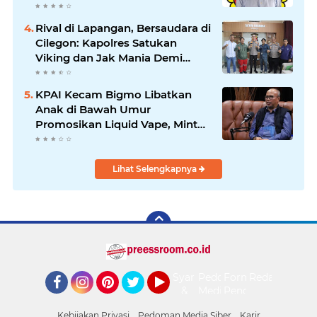
Saat Suasana Berduka
Rival di Lapangan, Bersaudara di
Cilegon: Kapolres Satukan
Viking dan Jak Mania Demi
Nobar Damai Piala Presiden
2026
KPAI Kecam Bigmo Libatkan
Anak di Bawah Umur
Promosikan Liquid Vape, Minta
Aparat Bertindak Tegas
Lihat Selengkapnya
Syarat
Pedoman
Form
Redaksi
&
Media
Pengaduan
Facebook
Instagram
Pinterest
Twitter
YouTube
Ketentuan
Siber
Kebijakan Privasi
Pedoman Media Siber
Karir