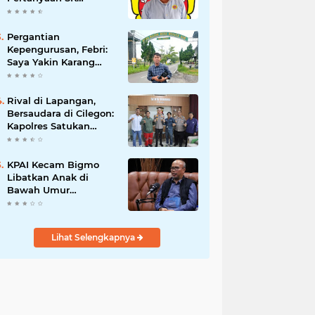
Karetaker dan Urgensi
MWKT, Saat Suasana
Berduka
Pergantian
Kepengurusan, Febri:
Saya Yakin Karang
Taruna Wanakarsa
Dibawah
Kepemimpinan Bung
Rival di Lapangan,
Entus Jauh Membawa
Bersaudara di Cilegon:
Manfaat
Kapolres Satukan
Viking dan Jak Mania
Demi Nobar Damai
Piala Presiden 2026
KPAI Kecam Bigmo
Libatkan Anak di
Bawah Umur
Promosikan Liquid
Vape, Minta Aparat
Bertindak Tegas
Lihat Selengkapnya