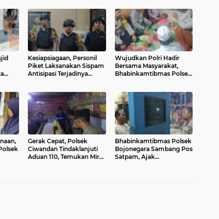
jid
Kesiapsiagaan, Personil
Wujudkan Polri Hadir
Piket Laksanakan Sispam
Bersama Masyarakat,
ta
Antisipasi Terjadinya
Bhabinkamtibmas Polsek
Gangguan Mako
Purwakarta Hadiri Tahlil
g di
Warga
naan,
Gerak Cepat, Polsek
Bhabinkamtibmas Polsek
Polsek
Ciwandan Tindaklanjuti
Bojonegara Sambang Pos
Aduan 110, Temukan Miras
Satpam, Ajak
yarakat
di Warung Jamu
Harkamtibmas Bersama
anan
sama dan Sosialisasi
Layanan 110