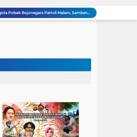
Dialog Kamtibmas, Anggota Polsek Bojonegara Patroli Malam, Sambangi Warga Sosialisasi Layanan Kepolisian 110
Polsek Bojonegara Salurkan 24 Ribu Liter Air Bersih dan Tandon, Hadirkan Harapan di Tengah Kemarau
Kapolres Cilegon Dekatkan Polri dengan Warga, Pesan Kamtibmas Menggema di Masjid Raudhatul Muttaqin
Kapolres Cilegon Jalin Silaturahmi dengan Tokoh Agama dan Masyarakat Usai Sholat Jumat di Masjid Raudotul Mutaqien
Kapolres Cilegon Perkuat Sinergi dengan Pemkot dan Muhammadiyah, Bersama Jaga Cilegon Tetap Aman serta Kondusif
Polres Cilegon Salurkan 16 Ton Air Bersih, Hadir Ringankan Warga Pulomerak di Tengah Kemarau
Ditreskrimum Polda Banten Tetapkan Dua Tersangka Kasus Aksi Anarkis dan Penghasutan di Balaraja
Patroli Blue Light dan Dialogis, Polsek Ciwandan Perkuat Sinergitas dengan Warga Wujudkan Situasi Kondusif
Subuh Keliling, Bhabinkamtibmas Polsek Ciwandan Jalin Kedekatan dan Tingkatkan Kewaspadaan Kamtibmas
Sambangi Pemuda, Bhabinkamtibmas Polsek Bojonegara Edukasi Kamtibmas dan Sosialisasi Hotline Polri 110