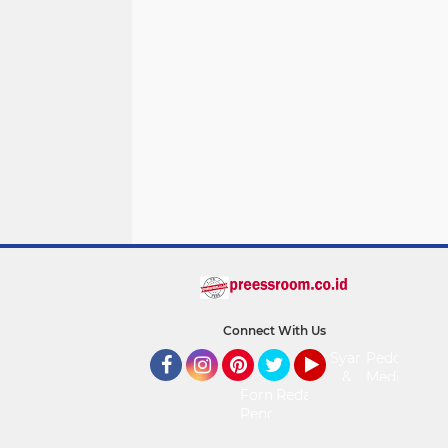
Connect With Us
Syarat
Pedoman
&
Media
Facebook
Instagram
Pinterest
Twitter
YouTube
Form
Redaksi
Ketentuan
Siber
Pengaduan