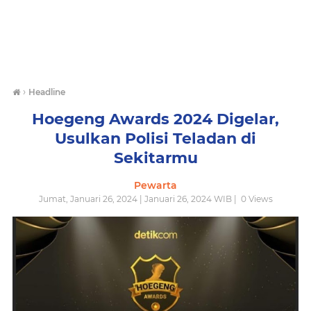
›
Headline
Hoegeng Awards 2024 Digelar,
Usulkan Polisi Teladan di
Sekitarmu
Pewarta
Jumat, Januari 26, 2024 | Januari 26, 2024 WIB |
0
Views