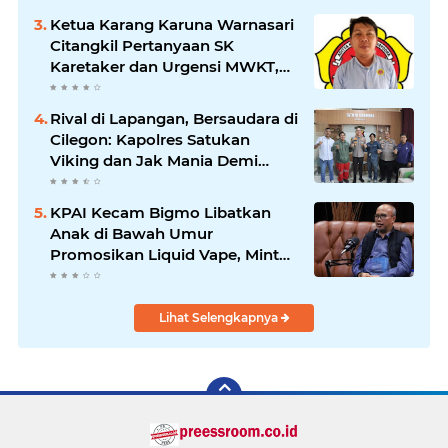
Jauh Membawa Manfaat
Ketua Karang Karuna Warnasari
Citangkil Pertanyaan SK
Karetaker dan Urgensi MWKT,
Saat Suasana Berduka
Rival di Lapangan, Bersaudara di
Cilegon: Kapolres Satukan
Viking dan Jak Mania Demi
Nobar Damai Piala Presiden
2026
KPAI Kecam Bigmo Libatkan
Anak di Bawah Umur
Promosikan Liquid Vape, Minta
Aparat Bertindak Tegas
Lihat Selengkapnya