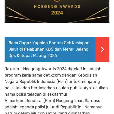
Baca Juga :
Kapolda Banten Cek Kesiapan
Jalur di Pelabuhan KBS dan Merak Jelang
Ops Ketupat Maung 2026
Jakarta - Hoegeng Awards 2024 digelar! Ini adalah
program kerja sama detikcom dengan Kepolisian
Negara Republik Indonesia (Polri) untuk menjaring
polisi teladan berdasarkan usulan publik. Ayo, usulkan
nama polisi teladan di sekitarmu!
Almarhum Jenderal (Purn) Hoegeng Iman Santoso
adalah legenda polisi jujur di Republik ini. Namanya
harum dalam lelucon satire yang dilontarkan