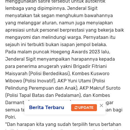
menggunakan satire tersebut untuk autokritik
lembaga yang dipimpinnya. Jenderal Sigit
menyatakan tak segan menghukum bawahannya
yang melanggar aturan, namun juga menyiapkan
apresiasi untuk personel berprestasi yang bekerja baik
mengayomi dan melindungi warga. Pernyataan itu
sejauh ini terbukti bukan isapan jempol belaka.
Pada malam puncak Hoegeng Awards 2023 lalu,
Jenderal Sigit menyampaikan harapannya kepada
para penerima anugerah yakni Brigadir Fitriani
Maisyarah (Polisi Berdedikasi), Kombes Kusworo
Wibowo (Polisi Inovatif), AKP Yuni Utami (Polisi
Pelindung Perempuan dan Anak), AKP Makruf Suroto
(Polisi Tapal Batas dan Pedalaman), dan Kombes
×
Darmanto (Polisi Berintegritas). Dia berpesan agar
Berita Terbaru
UPDATE
semua terus bersinar dan jadi sosok kebanggaan bagi
Polri.
"Dan harapan kita yang sudah terpilih terus bertahan