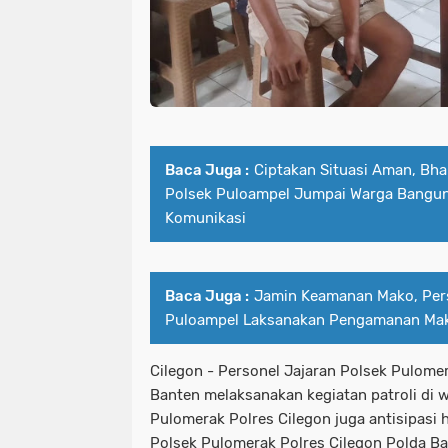
Baca Juga :
Ciptakan Situasi Aman, Bh
Polsek Puloampel Jumpai Warga Bangun
Komunikasi
Baca Juga :
Jamin Keamanan Mako, Pers
Puloampel Laksanakan Pengamanan Ma
Cilegon - Personel Jajaran Polsek Pulome
Banten melaksanakan kegiatan patroli di 
Pulomerak Polres Cilegon juga antisipasi
Polsek Pulomerak Polres Cilegon Polda Ba