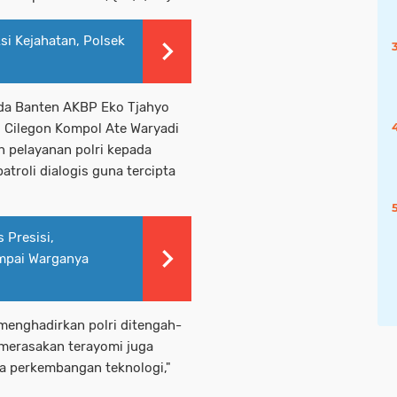
ksi Kejahatan, Polsek
lda Banten AKBP Eko Tjahyo
s Cilegon Kompol Ate Waryadi
pelayanan polri kepada
troli dialogis guna tercipta
 Presisi,
mpai Warganya
 menghadirkan polri ditengah-
merasakan terayomi juga
a perkembangan teknologi,"