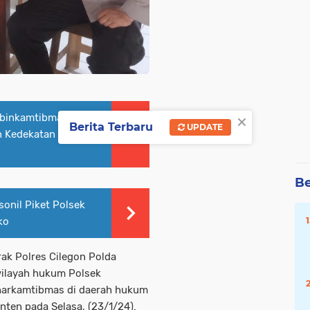
×
abinkamtibmas
Berita Terbaru
UPDATE
 Kedekatan dan
Be
onil Piket Polsek
ko
rak Polres Cilegon Polda
wilayah hukum Polsek
 harkamtibmas di daerah hukum
nten pada Selasa, (23/1/24).