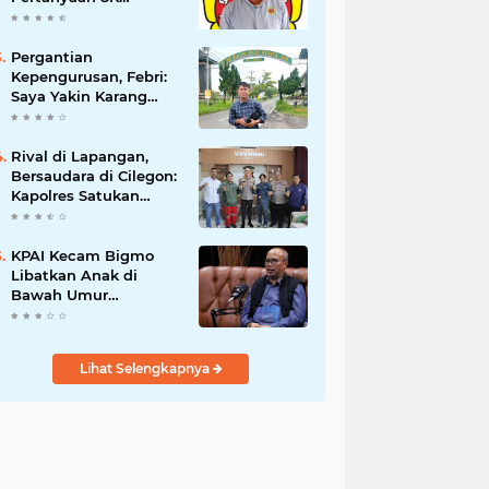
Karetaker dan Urgensi
MWKT, Saat Suasana
Berduka
Pergantian
Kepengurusan, Febri:
Saya Yakin Karang
Taruna Wanakarsa
Dibawah
Kepemimpinan Bung
Rival di Lapangan,
Entus Jauh Membawa
Bersaudara di Cilegon:
Manfaat
Kapolres Satukan
Viking dan Jak Mania
Demi Nobar Damai
Piala Presiden 2026
KPAI Kecam Bigmo
Libatkan Anak di
Bawah Umur
Promosikan Liquid
Vape, Minta Aparat
Bertindak Tegas
Lihat Selengkapnya