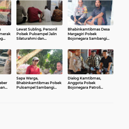
s
Lewat Subling, Personil
Bhabinkamtibmas Desa
omerak
Polsek Puloampel Jalin
Margagiri Polsek
ng
Silaturahmi dan
Bojonegara Sambangi
Sampaikan Imbauan di
Warga Sampaikan Pesan
Desa Binaannya
Kamtibmas dan
Sosialisasi Layanan 110
Sapa Warga,
Dialog Kamtibmas,
beber
Bhabinkamtibmas Polsek
Anggota Polsek
nan
Puloampel Sambangi
Bojonegara Patroli
Wilayah Jaga Kamtibmas
Malam, Sambangi Warga
Sosialisasi Layanan
Kepolisian 110