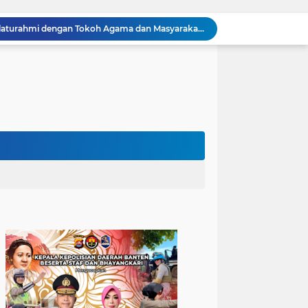
Kapolres Cilegon Perkuat Sinergi dengan Pemkot dan Muhammadiyah, Bersama Jaga Cilegon Tetap Aman serta Kondusif
Polres Cilegon Salurkan 16 Ton Air Bersih, Hadir Ringankan Warga Pulomerak di Tengah Kemarau
Ditreskrimum Polda Banten Tetapkan Dua Tersangka Kasus Aksi Anarkis dan Penghasutan di Balaraja
Melalui Jumat Keliling, Kapolda Banten Imbau Orang Tua Perkuat Pengawasan Anak dari Narkoba dan Judi Online
Patroli Blue Light dan Dialogis, Polsek Ciwandan Perkuat Sinergitas dengan Warga Wujudkan Situasi Kondusif
Sambangi Pemuda, Bhabinkamtibmas Polsek Bojonegara Edukasi Kamtibmas dan Sosialisasi Hotline Polri 110
Dialog Kamtibmas, Anggota Polsek Bojonegara Patroli Malam, Sambangi Warga Sosialisasi Layanan Kepolisian 110
Polsek Bojonegara Salurkan 24 Ribu Liter Air Bersih dan Tandon, Hadirkan Harapan di Tengah Kemarau
Kapolres Cilegon Dekatkan Polri dengan Warga, Pesan Kamtibmas Menggema di Masjid Raudhatul Muttaqin
Kapolres Cilegon Jalin Silaturahmi dengan Tokoh Agama dan Masyarakat Usai Sholat Jumat di Masjid Raudotul Mutaqien