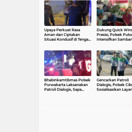
Upaya Perkuat Rasa
Dukung Quick Win
Aman dan Ciptakan
Presisi, Polsek Pul
Situasi Kondusif di Tengah
Intensifkan Samba
Masyarakat Polsek
Warga untuk Jaga
Puloampel Rutin Patroli
Keamanan Wilayah
Malam
Bhabinkamtibmas Polsek
Gencarkan Patroli
Purwakarta Laksanakan
Dialogis, Polsek Ci
Patroli Dialogis, Sapa
Sosialisasikan Laya
Petugas Parkir Swalayan
Call Center 110 dan
dan Berikan Imbauan
Berikan Himbauan
Kamtibmas