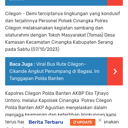
Cilegon - Demi terciptanya lingkungan yang kondusif
dan terjalinnya Personel Polsek Cinangka Polres
Cilegon melaksanakan kegiatan sambang dan
silaturahmi dengan Tokoh Masyarakat (Tomas) Desa
Kamasan Kecamatan Cinangka Kabupaten Serang
pada Sabtu (07/10/2023)
Baca Juga :
Viral Bus Rute Cilegon-
Cikande Angkut Penumpang di Bagasi, Ini
Tanggapan Polda Banten
Kapolres Cilegon Polda Banten AKBP Eko Tjhayo
Untoro, melalui Kapolsek Cinangka Polres Cilegon
Polda Banten AKP Agustian menjelaskan dalam
menjaga keamanan dan ketertiban lingkungan kami
×
terus hadir dalam segala kegiatan yang dilaksanakan
Berita Terbaru
UPDATE