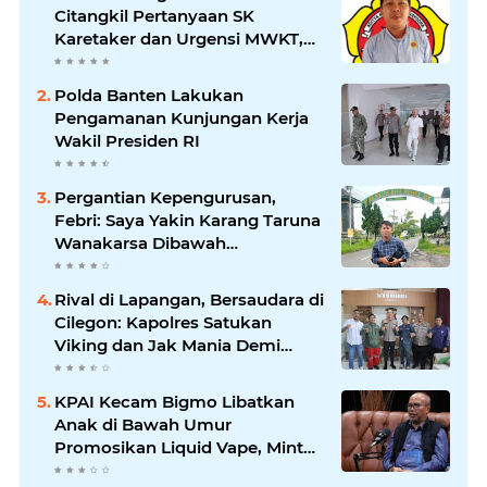
Citangkil Pertanyaan SK
Karetaker dan Urgensi MWKT,
Saat Suasana Berduka
Polda Banten Lakukan
Pengamanan Kunjungan Kerja
Wakil Presiden RI
Pergantian Kepengurusan,
Febri: Saya Yakin Karang Taruna
Wanakarsa Dibawah
Kepemimpinan Bung Entus
Jauh Membawa Manfaat
Rival di Lapangan, Bersaudara di
Cilegon: Kapolres Satukan
Viking dan Jak Mania Demi
Nobar Damai Piala Presiden
2026
KPAI Kecam Bigmo Libatkan
Anak di Bawah Umur
Promosikan Liquid Vape, Minta
Aparat Bertindak Tegas