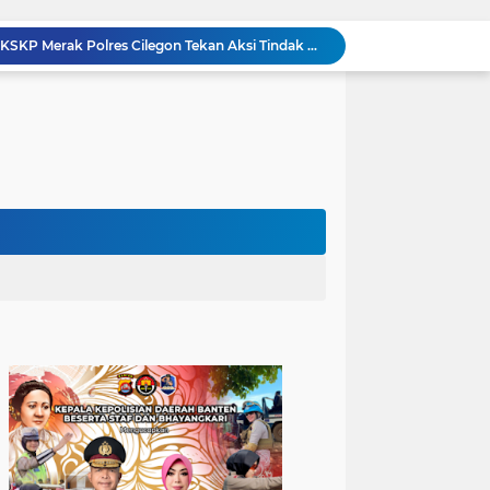
Patroli Blue Light Upaya KSKP Merak Polres Cilegon Tekan Aksi Tindak Kriminalitas
Personel Samapta KSKP Merak Polres Cilegon Patroli Dialogis Sampaikan Imbauan kepada Pengguna Jasa Kepelabuhan
Pelayanan Prima kepada Masyarakat, Anggota Polsek Puloampel Laksanakan Gatur Lalu Lintas
Anggota Polsek Puloampel Rutin Laksanakan Subuh Keliling di Desa Binaannya
Bhabinkamtibmas Polsek Puloampel Sambang Warganya, Himbau Bahaya Bakar Sampah dan Sosialisasikan Layanan 110
Bhabinkamtibmas Polsek Purwakarta Gencarkan Himbauan Dilarang Membakar Sampah Sembarangan Saat Musim Kemarau
502 Ribu Liter Air Bersih Disalurkan Polda Banten untuk Enam Kecamatan di Kabupaten Serang
Melalui Talkshow RRI Banten, Polda Banten Edukasi Masyarakat tentang Bahaya Karhutla dan Konsekuensi Hukum Pembakaran Lahan
Kombes Pol Edy Sumardi Apresiasi Sinergi Pengamanan Obvitnas di Pertamina Patra Niaga Jabar
Berikan Rasa Aman di Masyarakat, Polsek Ciwandan Tingkatkan Patroli Malam Secara Rutin