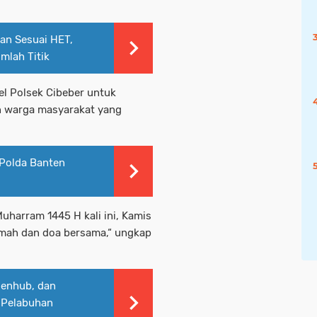
dan Sesuai HET,
mlah Titik
el Polsek Cibeber untuk
 warga masyarakat yang
 Polda Banten
uharram 1445 H kali ini, Kamis
amah dan doa bersama,“ ungkap
Menhub, dan
i Pelabuhan