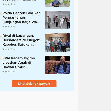
Taruna Wanakarsa
Dibawah
Kepemimpinan Bung
Polda Banten Lakukan
Entus Jauh Membawa
Pengamanan
Manfaat
Kunjungan Kerja Wakil
Presiden RI
Rival di Lapangan,
Bersaudara di Cilegon:
Kapolres Satukan
Viking dan Jak Mania
Demi Nobar Damai
Piala Presiden 2026
KPAI Kecam Bigmo
Libatkan Anak di
Bawah Umur
Promosikan Liquid
Vape, Minta Aparat
Bertindak Tegas
Lihat Selengkapnya