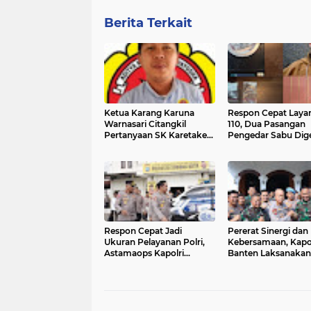
Berita Terkait
Ketua Karang Karuna
Respon Cepat Laya
Warnasari Citangkil
110, Dua Pasangan
Pertanyaan SK Karetaker
Pengedar Sabu Dig
dan Urgensi MWKT, Saat
Petugas Satresnar
Suasana Berduka
Polres Serang
Respon Cepat Jadi
Pererat Sinergi dan
Ukuran Pelayanan Polri,
Kebersamaan, Kapo
Astamaops Kapolri
Banten Laksanakan
Dorong Transformasi
Silaturahmi ke Kor
Layanan 110 dan
064/Maulana Yusuf
Command Center