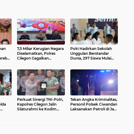
nan
7,5 Miliar Kerugian Negara
Polri Hadirkan Sekolah
Diselamatkan, Polres
Unggulan Berstandar
erebek
Cilegon Gagalkan
Dunia, 297 Siswa Mulai
koba
Penyelundupan 50 Ribu
Tempati Kampus
Benih Bening Lobster
Perkuat Sinergi TNI-Polri,
Tekan Angka Kriminalitas,
lda
Kapolres Cilegon Jalin
Personil Polsek Ciwandan
Silaturahmi ke Kodim
Laksanakan Patroli di Jam
em
0623 Cilegon
Rawan