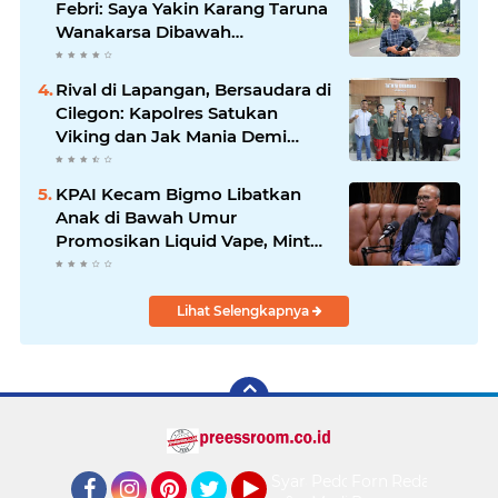
Febri: Saya Yakin Karang Taruna
Wanakarsa Dibawah
Kepemimpinan Bung Entus
Jauh Membawa Manfaat
Rival di Lapangan, Bersaudara di
Cilegon: Kapolres Satukan
Viking dan Jak Mania Demi
Nobar Damai Piala Presiden
2026
KPAI Kecam Bigmo Libatkan
Anak di Bawah Umur
Promosikan Liquid Vape, Minta
Aparat Bertindak Tegas
Lihat Selengkapnya
Syarat
Pedoman
Form
Redaksi