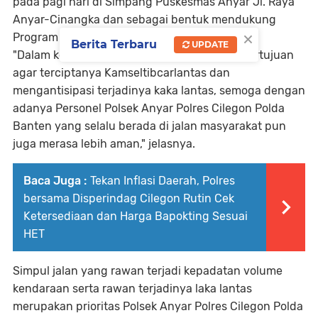
pada pagi hari di Simpang Puskesmas Anyar Jl. Raya
Anyar-Cinangka dan sebagai bentuk mendukung
×
Program Quick Wins Presisi Polri.
Berita Terbaru
UPDATE
"Dalam kegiatan Pengaturan Lalu lintas ini bertujuan
agar terciptanya Kamseltibcarlantas dan
mengantisipasi terjadinya kaka lantas, semoga dengan
adanya Personel Polsek Anyar Polres Cilegon Polda
Banten yang selalu berada di jalan masyarakat pun
juga merasa lebih aman," jelasnya.
Baca Juga :
Tekan Inflasi Daerah, Polres
bersama Disperindag Cilegon Rutin Cek
Ketersediaan dan Harga Bapokting Sesuai
HET
Simpul jalan yang rawan terjadi kepadatan volume
kendaraan serta rawan terjadinya laka lantas
merupakan prioritas Polsek Anyar Polres Cilegon Polda