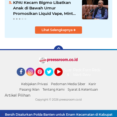
KPAI Kecam Bigmo Libatkan
Anak di Bawah Umur
Promosikan Liquid Vape, Minta
Aparat Bertindak Tegas
Lihat Selengkapnya
Syarat
Pedoman
Form
Redaksi
&
Media
Pengaduan
Facebook
Instagram
Pinterest
Twitter
YouTube
Ketentuan
Siber
Kebijakan Privasi
Pedoman Media Siber
Karir
Pasang Iklan
Tentang Kami
Syarat & Ketentuan
Artikel Pilihan
Copyright ©
2026 preessroom.co.id
Air Bersih Disalurkan Polda Banten untuk Enam Kecamatan di Kabupaten S