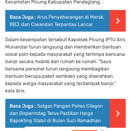
Kecamatan Picung Kabupaten Pandeglang.
Baca Juga :
Arus Penyeberangan di Merak,
BBJ, dan Ciwandan Terpantau Lancar
Dalam kesempatan tersebut Kapolsek Picung IPTU Aris
Munandar turun langsung dan memberikan bantuan
sosial polri kepada masyarakat yang tertimpa bencana
banjir secara mobile dari rumah ke rumah. "Saya
bersama personel turun langsung membagikan
bantuan berupa paket sembako yang diserahkan
kepada warga masyarakat yang terdampak banjir,”
kata Aris.
Baca Juga :
Satgas Pangan Polres Cilegon
dan Disperindag Terus Pastikan Harga
Bapokting Stabil di Bulan Suci Ramadhan