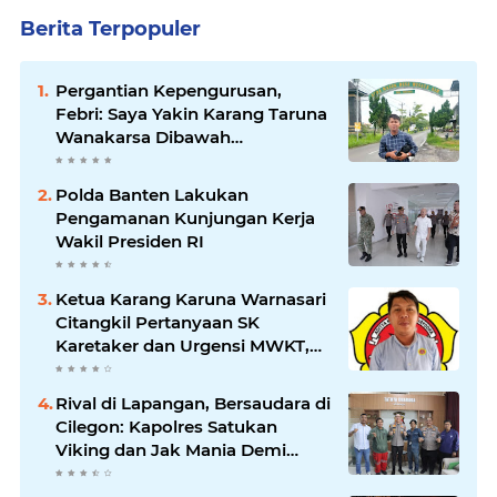
Berita Terpopuler
Pergantian Kepengurusan,
Febri: Saya Yakin Karang Taruna
Wanakarsa Dibawah
Kepemimpinan Bung Entus
Jauh Membawa Manfaat
Polda Banten Lakukan
Pengamanan Kunjungan Kerja
Wakil Presiden RI
Ketua Karang Karuna Warnasari
Citangkil Pertanyaan SK
Karetaker dan Urgensi MWKT,
Saat Suasana Berduka
Rival di Lapangan, Bersaudara di
Cilegon: Kapolres Satukan
Viking dan Jak Mania Demi
Nobar Damai Piala Presiden
2026