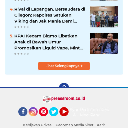
Kepemimpinan Bung Entus
Jauh Membawa Manfaat
Rival di Lapangan, Bersaudara di
Cilegon: Kapolres Satukan
Viking dan Jak Mania Demi
Nobar Damai Piala Presiden
2026
KPAI Kecam Bigmo Libatkan
Anak di Bawah Umur
Promosikan Liquid Vape, Minta
Aparat Bertindak Tegas
Lihat Selengkapnya
Syarat
Pedoman
Form
Redaksi
&
Media
Pengaduan
Facebook
Instagram
Pinterest
Twitter
YouTube
Ketentuan
Siber
Kebijakan Privasi
Pedoman Media Siber
Karir