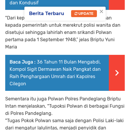
dan Kondusif
×
Berita Terbaru
UPDATE
"Dari kepolisian sendiri mengajukan permohonan
kepada pemerintah untuk merekrut polisi wanita dan
disetujui sehingga lahirlah enam srikandi Polwan
pertama pada 1 September 1948,” jelas Briptu Yuni
Maria
Baca Juga :
36 Tahun 11 Bulan Mengabdi,
Kompol Sigit Dermawan Naik Pangkat dan
Raih Penghargaan Umrah dari Kapolres
Cilegon
Sementara itu juga Polwan Polres Pandeglang Briptu
Intan menjelaskan, "Tupoksi Polwan di berbagai Fungsi
di Polres Pandeglang.
"Tugas Pokok Polwan sama saja dengan Polisi Laki-laki
dari mengatur lalulintas, menjadi penyidik dan