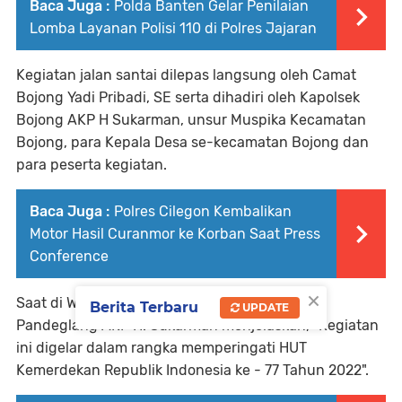
Baca Juga :
Polda Banten Gelar Penilaian
Lomba Layanan Polisi 110 di Polres Jajaran
Kegiatan jalan santai dilepas langsung oleh Camat
Bojong Yadi Pribadi, SE serta dihadiri oleh Kapolsek
Bojong AKP H Sukarman, unsur Muspika Kecamatan
Bojong, para Kepala Desa se-kecamatan Bojong dan
para peserta kegiatan.
Baca Juga :
Polres Cilegon Kembalikan
Motor Hasil Curanmor ke Korban Saat Press
Conference
×
Saat di Wawancarai Kapolsek Bojong Polres
Berita Terbaru
UPDATE
Pandeglang AKP H. Sukarman menjelaskan, "Kegiatan
ini digelar dalam rangka memperingati HUT
Kemerdekan Republik Indonesia ke - 77 Tahun 2022".