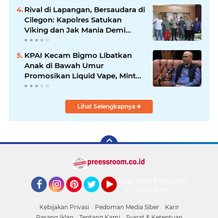
Rival di Lapangan, Bersaudara di
Cilegon: Kapolres Satukan
Viking dan Jak Mania Demi
Nobar Damai Piala Presiden
2026
KPAI Kecam Bigmo Libatkan
Anak di Bawah Umur
Promosikan Liquid Vape, Minta
Aparat Bertindak Tegas
Lihat Selengkapnya
Syarat
Pedoman
Form
Redaksi
&
Media
Pengaduan
Facebook
Instagram
Pinterest
Twitter
YouTube
Ketentuan
Siber
Kebijakan Privasi
Pedoman Media Siber
Karir
Pasang Iklan
Tentang Kami
Syarat & Ketentuan