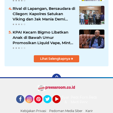
Saat Suasana Berduka
Rival di Lapangan, Bersaudara di
Cilegon: Kapolres Satukan
Viking dan Jak Mania Demi
Nobar Damai Piala Presiden
2026
KPAI Kecam Bigmo Libatkan
Anak di Bawah Umur
Promosikan Liquid Vape, Minta
Aparat Bertindak Tegas
Lihat Selengkapnya
Syarat
Pedoman
Form
Redaksi
&
Media
Pengaduan
Facebook
Instagram
Pinterest
Twitter
YouTube
Ketentuan
Siber
Kebijakan Privasi
Pedoman Media Siber
Karir