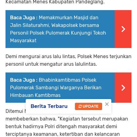
Kecamatan Menes Kabupaten Pandeglang.
Baca Juga :
Memakmurkan Masjid dan
Jalin Silaturahmi, Wakapolsek bersama
Personil Polsek Pulomerak Kunjungi Tokoh
Masyarakat
Demi mengurai arus lalu lintas, Polsek Menes terjunkan
personil untuk mengatur arus lalulintas.
Baca Juga :
Bhabinkamtibmas Polsek
Pulomerak Sambangi Warganya Berikan
Himbauan Kamtibmas
×
Berita Terbaru
UPDATE
Ditemui Media selepas gatur, Aipda Miftah
membeberkan bahwa, "Kegiatan tersebut merupakan
bentuk hadirnya Polri ditengah masyarakat demi
terciptanya keamanan, ketertiban dan kelancaran