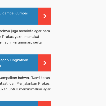
uloampel Jumpai
nelnya juga meminta agar para
n Prokes yakni memakai
enjauhi kerumunan, serta
legon Tingkatkan
n
yampaikan bahwa, "Kami terus
taati dan Menjalankan Prokes
kukan untuk meminimalisir agar