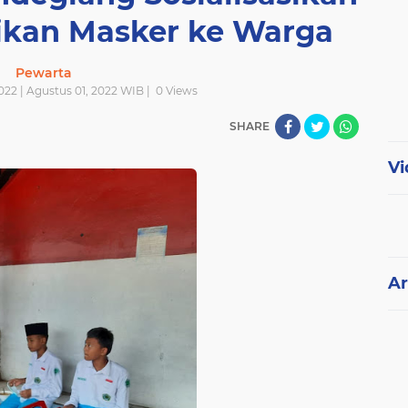
ikan Masker ke Warga
Pewarta
022 | Agustus 01, 2022 WIB |
0
Views
SHARE
Vi
Ar