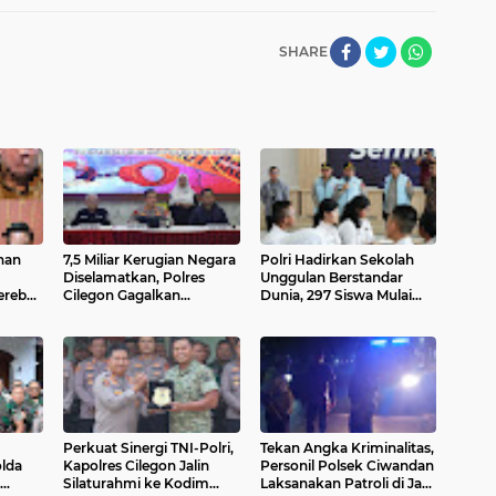
SHARE
nan
7,5 Miliar Kerugian Negara
Polri Hadirkan Sekolah
Diselamatkan, Polres
Unggulan Berstandar
erebek
Cilegon Gagalkan
Dunia, 297 Siswa Mulai
koba
Penyelundupan 50 Ribu
Tempati Kampus
Benih Bening Lobster
Perkuat Sinergi TNI-Polri,
Tekan Angka Kriminalitas,
lda
Kapolres Cilegon Jalin
Personil Polsek Ciwandan
Silaturahmi ke Kodim
Laksanakan Patroli di Jam