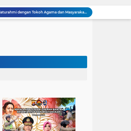
Kapolres Cilegon Jalin Silaturahmi dengan Tokoh Agama dan Masyarakat Usai Sholat Jumat di Masjid Raudotul Mutaqien
Kapolres Cilegon Perkuat Sinergi dengan Pemkot dan Muhammadiyah, Bersama Jaga Cilegon Tetap Aman serta Kondusif
Polres Cilegon Salurkan 16 Ton Air Bersih, Hadir Ringankan Warga Pulomerak di Tengah Kemarau
Ditreskrimum Polda Banten Tetapkan Dua Tersangka Kasus Aksi Anarkis dan Penghasutan di Balaraja
Subuh Keliling, Bhabinkamtibmas Polsek Ciwandan Jalin Kedekatan dan Tingkatkan Kewaspadaan Kamtibmas
Waka Polsek Ciwandan Ikuti Rapat Persiapan Upacara HUT RI Ke-81 Tingkat Kecamatan Ciwandan
Sambangi Pemuda, Bhabinkamtibmas Polsek Bojonegara Edukasi Kamtibmas dan Sosialisasi Hotline Polri 110
Dialog Kamtibmas, Anggota Polsek Bojonegara Patroli Malam, Sambangi Warga Sosialisasi Layanan Kepolisian 110
Polsek Bojonegara Salurkan 24 Ribu Liter Air Bersih dan Tandon, Hadirkan Harapan di Tengah Kemarau
Kapolres Cilegon Dekatkan Polri dengan Warga, Pesan Kamtibmas Menggema di Masjid Raudhatul Muttaqin