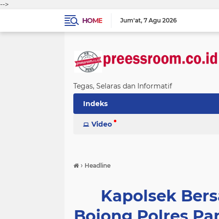
-->
HOME
Jum'at
7 Agu 2026
Tegas, Selaras dan Informatif
Indeks
Video
›
Headline
Kapolsek Bers
Bojong Polres Pa