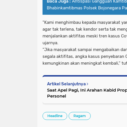
Baca Juga :
Antispasi Gangguan Kamti
Bhabinkamtibmas Polsek Bojonegara Patr
"Kami menghimbau kepada masyarakat yang
agar tak terlena, tak kendor serta tak me
menjalankan aktifitas meski tren kasus Co
ujarnya.
"Jika masyarakat sampai mengabaikan dan
segala aktifitas, angka kasus penyebaran 
kemungkinan akan meningkat kembali," tu
Artikel Selanjutnya
Saat Apel Pagi, Ini Arahan Kabid P
Personel
Headline
Ragam