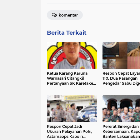
komentar
Berita Terkait
Ketua Karang Karuna
Respon Cepat Laya
Warnasari Citangkil
110, Dua Pasangan
Pertanyaan SK Karetaker
Pengedar Sabu Dig
dan Urgensi MWKT, Saat
Petugas Satresnar
Suasana Berduka
Polres Serang
Respon Cepat Jadi
Pererat Sinergi dan
Ukuran Pelayanan Polri,
Kebersamaan, Kapo
Astamaops Kapolri
Banten Laksanakan