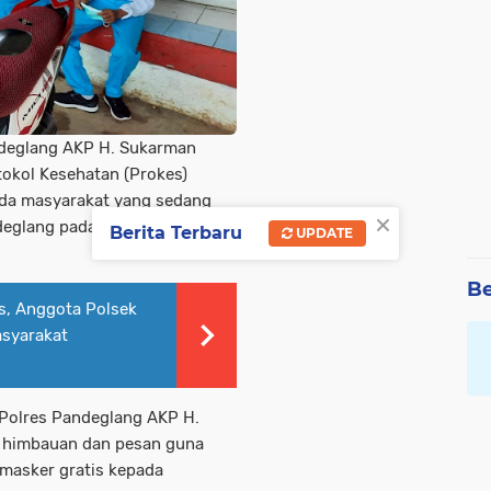
ndeglang AKP H. Sukarman
otokol Kesehatan (Prokes)
ada masyarakat yang sedang
×
deglang pada Senin,
Berita Terbaru
UPDATE
Be
s, Anggota Polsek
asyarakat
 Polres Pandeglang AKP H.
 himbauan dan pesan guna
masker gratis kepada