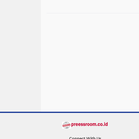
Dorong Transformasi
Silaturahmi ke Kor
Layanan 110 dan
064/Maulana Yusuf
Command Center
Connect With Us