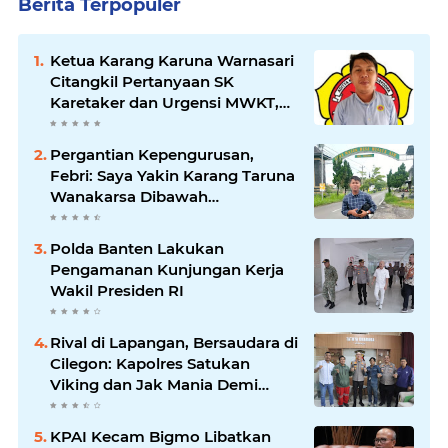
Berita Terpopuler
Ketua Karang Karuna Warnasari
Citangkil Pertanyaan SK
Karetaker dan Urgensi MWKT,
Saat Suasana Berduka
Pergantian Kepengurusan,
Febri: Saya Yakin Karang Taruna
Wanakarsa Dibawah
Kepemimpinan Bung Entus
Jauh Membawa Manfaat
Polda Banten Lakukan
Pengamanan Kunjungan Kerja
Wakil Presiden RI
Rival di Lapangan, Bersaudara di
Cilegon: Kapolres Satukan
Viking dan Jak Mania Demi
Nobar Damai Piala Presiden
2026
KPAI Kecam Bigmo Libatkan