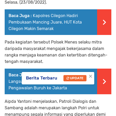
Selasa, (23/08/2022).
Baca Juga :
Kapolres Cilegon Hadiri
Pembukaan Mancing Juare, HUT Kota
Cilegon Makin Semarak
Pada kegiatan tersebut Polsek Menes selaku mitra
daripada masyarakat mengajak bekerjasama dalam
rangka menjaga keamanan dan ketertiban ditengah-
tengah masyarakat.
×
Baca Juga :
Kapolres Cilegon Pimpin
Berita Terbaru
UPDATE
Langsung Kesiapan Pengamanan dan
Pengawalan Buruh ke Jakarta
Aipda Yantoni menjelaskan, Patroli Dialogis dan
Sambang adalah merupakan langkah Polri untuk
menampung segala informasi yang diperlukan demi