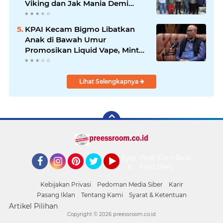
Viking dan Jak Mania Demi
Nobar Damai Piala Presiden
2026
KPAI Kecam Bigmo Libatkan
Anak di Bawah Umur
Promosikan Liquid Vape, Minta
Aparat Bertindak Tegas
Lihat Selengkapnya
Syarat
Pedoman
Form
Redaksi
&
Media
Pengaduan
Facebook
Instagram
Pinterest
Twitter
YouTube
Ketentuan
Siber
Kebijakan Privasi
Pedoman Media Siber
Karir
Pasang Iklan
Tentang Kami
Syarat & Ketentuan
Artikel Pilihan
Copyright ©
2026 preessroom.co.id