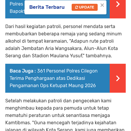
×
Polres Cilegon bersama Disperindag Cek
Berita Terbaru
UPDATE
Bapokting Stabil dan Harga Sesuai HET
Dari hasil kegiatan patroli, personel mendata serta
membubarkan beberapa remaja yang sedang minum
alkohol di tempat keramaian, "Adapun rute patroli
adalah Jembatan Aria Wangsakara, Alun-Alun Kota
Serang dan Stadion Maulana Yusuf," tambahnya.
Baca Juga :
361 Personel Polres Cilegon
Terima Penghargaan atas Dedikasi
Pengamanan Ops Ketupat Maung 2026
Setelah melakukan patroli dan pengecekan kami
menghimbau kepada para pemuda untuk tetap
mematuhi peraturan untuk senantiasa menjaga
Kamtibmas. "Guna mencegah terjadinya kejahatan
jalanan di wilayah Kota Serang, kami juga memberikan