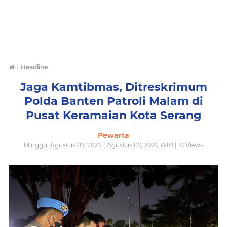
›
Headline
Jaga Kamtibmas, Ditreskrimum
Polda Banten Patroli Malam di
Pusat Keramaian Kota Serang
Pewarta
Minggu, Agustus 07, 2022 | Agustus 07, 2022 WIB |
0
Views