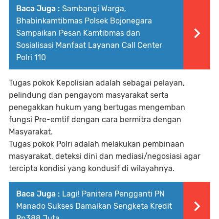
Baca Juga :
Sambangi Warga,
Bhabinkamtibmas Polsek Bojonegara
Sampaikan Pesan Kamtibmas dan
Sosialisasi Manfaat Layanan Call Center
Polri 110
Tugas pokok Kepolisian adalah sebagai pelayan,
pelindung dan pengayom masyarakat serta
penegakkan hukum yang bertugas mengemban
fungsi Pre-emtif dengan cara bermitra dengan
Masyarakat.
Tugas pokok Polri adalah melakukan pembinaan
masyarakat, deteksi dini dan mediasi/negosiasi agar
tercipta kondisi yang kondusif di wilayahnya.
Baca Juga :
Lagi! Panitera Pengganti PN
Manado Sukses Damaikan Sengketa Kredit
Rp388 Juta