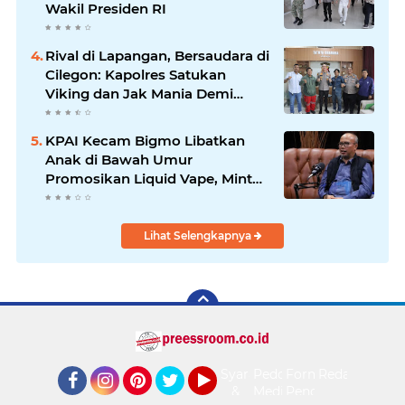
Wakil Presiden RI
Rival di Lapangan, Bersaudara di
Cilegon: Kapolres Satukan
Viking dan Jak Mania Demi
Nobar Damai Piala Presiden
2026
KPAI Kecam Bigmo Libatkan
Anak di Bawah Umur
Promosikan Liquid Vape, Minta
Aparat Bertindak Tegas
Lihat Selengkapnya
Syarat
Pedoman
Form
Redaksi
&
Media
Pengaduan
Facebook
Instagram
Pinterest
Twitter
YouTube