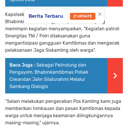
×
Kapolsek Picung Iptu Aris Munandar melalui
Berita Terbaru
UPDATE
Bhabinkmatibmas Brigpol Hapis Iskandar yang
memimpin kegiatan menyampaikan, "Kegiatan patroli
Sinergitas TNI / Polri dilaksanakan guna
mengantisipasi gangguan Kamtibmas dan mengecek
pelaksanaan Jaga Siskamling oleh warga".
Baca Juga :
Sebagai Pelindung dan
Pengayom, Bhabinkamtibmas Polsek
Ciwandan Jalin Silaturahmi Melalui
Sambang Dialogis
”Selain melakukan pengecekan Pos Kamling kami juga
memberikan himbauan dan pesan Kamtibmas kepada
warga untuk menjaga keamanan dilingkungannya
masing-masing," ujarnya.