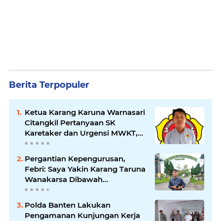
Berita Terpopuler
Ketua Karang Karuna Warnasari
Citangkil Pertanyaan SK
Karetaker dan Urgensi MWKT,
Saat Suasana Berduka
Pergantian Kepengurusan,
Febri: Saya Yakin Karang Taruna
Wanakarsa Dibawah
Kepemimpinan Bung Entus
Jauh Membawa Manfaat
Polda Banten Lakukan
Pengamanan Kunjungan Kerja