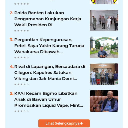
Saat Suasana Berduka
Polda Banten Lakukan
Pengamanan Kunjungan Kerja
Wakil Presiden RI
Pergantian Kepengurusan,
Febri: Saya Yakin Karang Taruna
Wanakarsa Dibawah
Kepemimpinan Bung Entus
Jauh Membawa Manfaat
Rival di Lapangan, Bersaudara di
Cilegon: Kapolres Satukan
Viking dan Jak Mania Demi
Nobar Damai Piala Presiden
2026
KPAI Kecam Bigmo Libatkan
Anak di Bawah Umur
Promosikan Liquid Vape, Minta
Aparat Bertindak Tegas
Lihat Selengkapnya