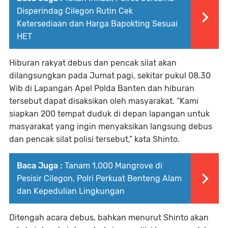
Disperindag Cilegon Rutin Cek
Ketersediaan dan Harga Bapokting Sesuai
HET
Hiburan rakyat debus dan pencak silat akan
dilangsungkan pada Jumat pagi, sekitar pukul 08.30
Wib di Lapangan Apel Polda Banten dan hiburan
tersebut dapat disaksikan oleh masyarakat. “Kami
siapkan 200 tempat duduk di depan lapangan untuk
masyarakat yang ingin menyaksikan langsung debus
dan pencak silat polisi tersebut,” kata Shinto.
Baca Juga :
Tanam 1.000 Mangrove di
Pesisir Cilegon, Polri Perkuat Benteng Alam
dan Kepedulian Lingkungan
Ditengah acara debus, bahkan menurut Shinto akan