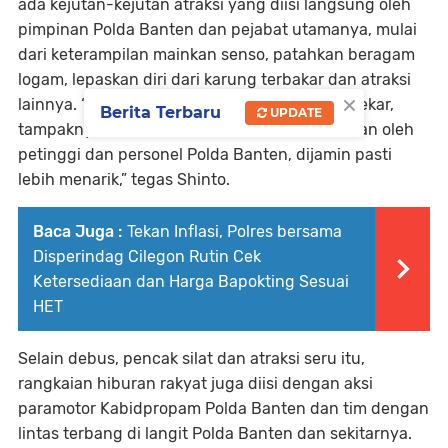
ada kejutan-kejutan atraksi yang diisi langsung oleh
pimpinan Polda Banten dan pejabat utamanya, mulai
dari keterampilan mainkan senso, patahkan beragam
logam, lepaskan diri dari karung terbakar dan atraksi
×
lainnya. “Atraksi ini kalau dilakukan oleh pendekar,
Berita Terbaru
UPDATE
tampaknya sudah biasa, namun kalau dilakukan oleh
petinggi dan personel Polda Banten, dijamin pasti
lebih menarik,” tegas Shinto.
Baca Juga :
Tekan Inflasi, Polres bersama
Disperindag Cilegon Rutin Cek
Ketersediaan dan Harga Bapokting Sesuai
HET
Selain debus, pencak silat dan atraksi seru itu,
rangkaian hiburan rakyat juga diisi dengan aksi
paramotor Kabidpropam Polda Banten dan tim dengan
lintas terbang di langit Polda Banten dan sekitarnya.