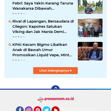
Febri: Saya Yakin Karang Taruna
Wanakarsa Dibawah
Kepemimpinan Bung Entus
Jauh Membawa Manfaat
Rival di Lapangan, Bersaudara di
Cilegon: Kapolres Satukan
Viking dan Jak Mania Demi
Nobar Damai Piala Presiden
2026
KPAI Kecam Bigmo Libatkan
Anak di Bawah Umur
Promosikan Liquid Vape, Minta
Aparat Bertindak Tegas
Lihat Selengkapnya
Syarat
Pedoman
Form
Redaksi