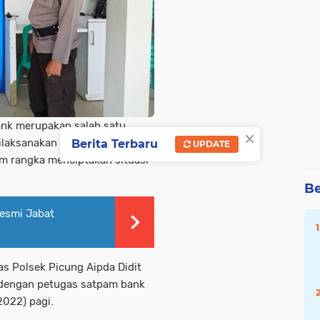
bank merupakan salah satu
×
dilaksanakan personil Polsek
Berita Terbaru
UPDATE
am rangka menciptakan situasi
Be
Resmi Jabat
as Polsek Picung Aipda Didit
dengan petugas satpam bank
2022) pagi.