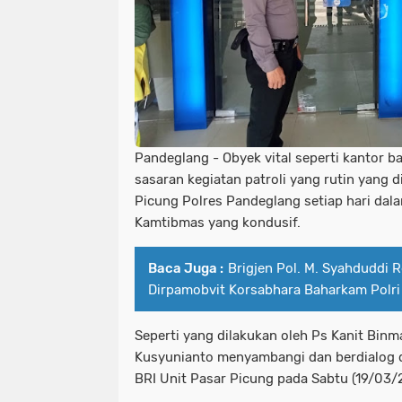
Pandeglang - Obyek vital seperti kantor 
sasaran kegiatan patroli yang rutin yang 
Picung Polres Pandeglang setiap hari dal
Kamtibmas yang kondusif.
Baca Juga :
Brigjen Pol. M. Syahduddi 
Dirpamobvit Korsabhara Baharkam Polri
Seperti yang dilakukan oleh Ps Kanit Binm
Kusyunianto menyambangi dan berdialog 
BRI Unit Pasar Picung pada Sabtu (19/03/