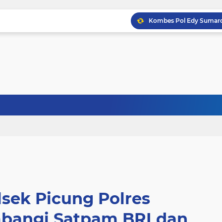
lsek Picung Polres
bangi Satpam BRI dan