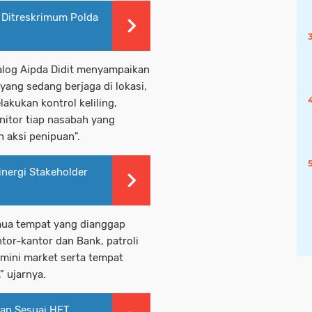
 Ditreskrimum Polda
alog Aipda Didit menyampaikan
ang sedang berjaga di lokasi,
akukan kontrol keliling,
onitor tiap nasabah yang
 aksi penipuan".
inergi Stakeholder
emua tempat yang dianggap
ntor-kantor dan Bank, patroli
 mini market serta tempat
" ujarnya.
dan Sesuai HET,