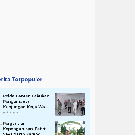
rita Terpopuler
Polda Banten Lakukan
Pengamanan
Kunjungan Kerja Wakil
Presiden RI
Pergantian
Kepengurusan, Febri:
Saya Yakin Karang