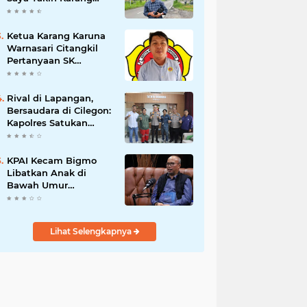
Taruna Wanakarsa
Dibawah
Kepemimpinan Bung
Ketua Karang Karuna
Entus Jauh Membawa
Warnasari Citangkil
Manfaat
Pertanyaan SK
Karetaker dan Urgensi
MWKT, Saat Suasana
Berduka
Rival di Lapangan,
Bersaudara di Cilegon:
Kapolres Satukan
Viking dan Jak Mania
Demi Nobar Damai
Piala Presiden 2026
KPAI Kecam Bigmo
Libatkan Anak di
Bawah Umur
Promosikan Liquid
Vape, Minta Aparat
Bertindak Tegas
Lihat Selengkapnya