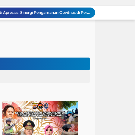
Kombes Pol Edy Sumardi Apresiasi Sinergi Pengamanan Obvitnas di Pertamina Patra Niaga Jabar
Berikan Rasa Aman di Masyarakat, Polsek Ciwandan Tingkatkan Patroli Malam Secara Rutin
Patroli Blue Light Upaya KSKP Merak Polres Cilegon Tekan Aksi Tindak Kriminalitas
Personel Samapta KSKP Merak Polres Cilegon Patroli Dialogis Sampaikan Imbauan kepada Pengguna Jasa Kepelabuhan
Pelayanan Prima kepada Masyarakat, Anggota Polsek Puloampel Laksanakan Gatur Lalu Lintas
Anggota Polsek Puloampel Rutin Laksanakan Subuh Keliling di Desa Binaannya
Bhabinkamtibmas Polsek Puloampel Sambang Warganya, Himbau Bahaya Bakar Sampah dan Sosialisasikan Layanan 110
Bhabinkamtibmas Polsek Purwakarta Gencarkan Himbauan Dilarang Membakar Sampah Sembarangan Saat Musim Kemarau
502 Ribu Liter Air Bersih Disalurkan Polda Banten untuk Enam Kecamatan di Kabupaten Serang
Melalui Talkshow RRI Banten, Polda Banten Edukasi Masyarakat tentang Bahaya Karhutla dan Konsekuensi Hukum Pembakaran Lahan