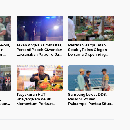
Polri,
Tekan Angka Kriminalitas,
Pastikan Harga Tetap
in
Personil Polsek Ciwandan
Setabil, Polres Cilegon
im
Laksanakan Patroli di Jam
bersama Disperindag
Rawan
Tekan Inflasi Rutin Cek
Pasar Tradisional
Tasyakuran HUT
Sambang Lewat DDS,
,
Bhayangkara ke-80
Personil Polsek
hkan
Momentum Perkuat
Puloampel Pantau Situasi
ian
Pengabdian Polri untuk
Kamtibmas di
Masyarakat
Lingkungan Masyarakat
Pesisir