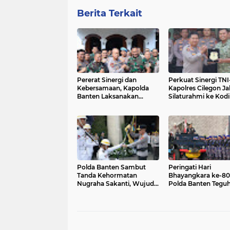
Berita Terkait
Pererat Sinergi dan
Perkuat Sinergi TNI-
Kebersamaan, Kapolda
Kapolres Cilegon Jal
Banten Laksanakan
Silaturahmi ke Kod
Silaturahmi ke Korem
0623 Cilegon
064/Maulana Yusuf
Polda Banten Sambut
Peringati Hari
Tanda Kehormatan
Bhayangkara ke-80
Nugraha Sakanti, Wujud
Polda Banten Tegu
Kepercayaan Negara atas
Komitmen Pengabd
Kinerja Polri
untuk Masyarakat