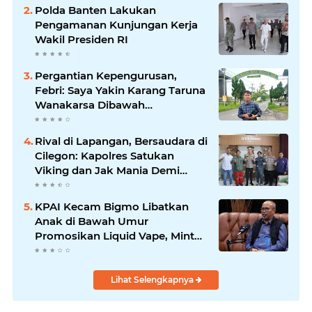
Polda Banten Lakukan
Pengamanan Kunjungan Kerja
Wakil Presiden RI
Pergantian Kepengurusan,
Febri: Saya Yakin Karang Taruna
Wanakarsa Dibawah
Kepemimpinan Bung Entus
Jauh Membawa Manfaat
Rival di Lapangan, Bersaudara di
Cilegon: Kapolres Satukan
Viking dan Jak Mania Demi
Nobar Damai Piala Presiden
2026
KPAI Kecam Bigmo Libatkan
Anak di Bawah Umur
Promosikan Liquid Vape, Minta
Aparat Bertindak Tegas
Lihat Selengkapnya