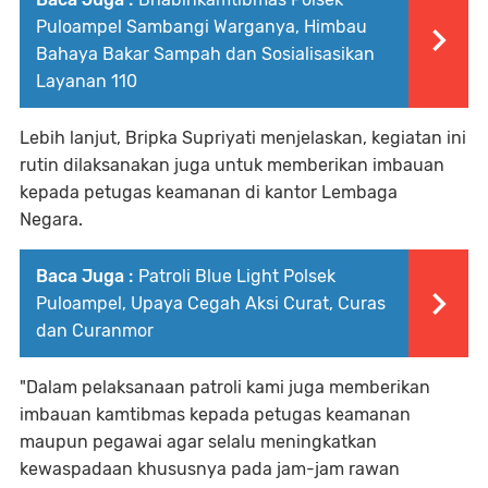
Puloampel Sambangi Warganya, Himbau
Bahaya Bakar Sampah dan Sosialisasikan
Layanan 110
Lebih lanjut, Bripka Supriyati menjelaskan, kegiatan ini
rutin dilaksanakan juga untuk memberikan imbauan
kepada petugas keamanan di kantor Lembaga
Negara.
Baca Juga :
Patroli Blue Light Polsek
Puloampel, Upaya Cegah Aksi Curat, Curas
dan Curanmor
"Dalam pelaksanaan patroli kami juga memberikan
imbauan kamtibmas kepada petugas keamanan
maupun pegawai agar selalu meningkatkan
kewaspadaan khususnya pada jam-jam rawan