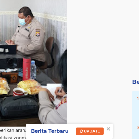
Be
×
berikan arahan kepada para
Berita Terbaru
UPDATE
plikasi zoom meeting