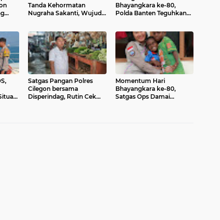
gon
Tanda Kehormatan
Bhayangkara ke-80,
ag
Nugraha Sakanti, Wujud
Polda Banten Teguhkan
Cek
Kepercayaan Negara atas
Komitmen Pengabdian
Kinerja Polri
untuk Masyarakat
S,
Satgas Pangan Polres
Momentum Hari
Cilegon bersama
Bhayangkara ke-80,
ituasi
Disperindag, Rutin Cek
Satgas Ops Damai
dan Pastikan Harga
Cartenz Eratkan
akat
Bapokting Tetap Stabil di
Kedekatan dengan
Sejumlah Titik
Masyarakat Lewat Baksos