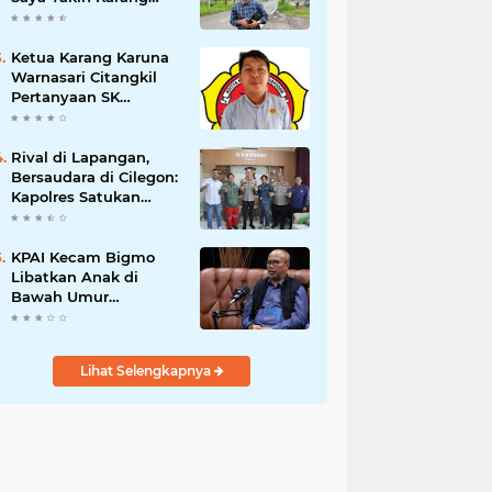
Taruna Wanakarsa
Dibawah
Kepemimpinan Bung
Ketua Karang Karuna
Entus Jauh Membawa
Warnasari Citangkil
Manfaat
Pertanyaan SK
Karetaker dan Urgensi
MWKT, Saat Suasana
Berduka
Rival di Lapangan,
Bersaudara di Cilegon:
Kapolres Satukan
Viking dan Jak Mania
Demi Nobar Damai
Piala Presiden 2026
KPAI Kecam Bigmo
Libatkan Anak di
Bawah Umur
Promosikan Liquid
Vape, Minta Aparat
Bertindak Tegas
Lihat Selengkapnya