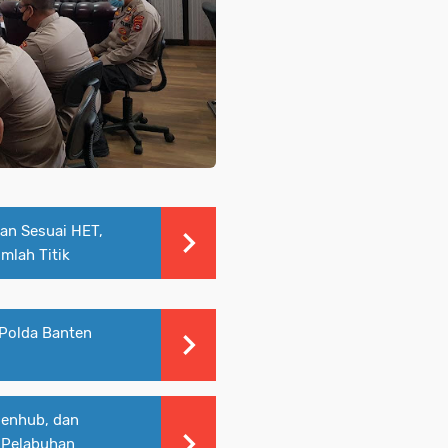
dan Sesuai HET,
mlah Titik
 Polda Banten
Menhub, dan
i Pelabuhan