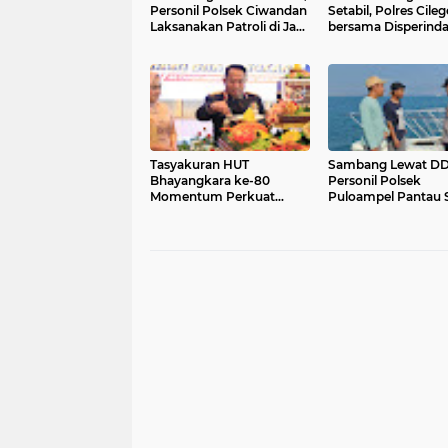
Personil Polsek Ciwandan
Setabil, Polres Cile
Laksanakan Patroli di Jam
bersama Disperind
Rawan
Tekan Inflasi Rutin 
Pasar Tradisional
Tasyakuran HUT
Sambang Lewat DD
Bhayangkara ke-80
Personil Polsek
Momentum Perkuat
Puloampel Pantau S
Pengabdian Polri untuk
Kamtibmas di
Masyarakat
Lingkungan Masyar
Pesisir