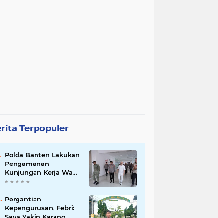
rita Terpopuler
Polda Banten Lakukan
Pengamanan
Kunjungan Kerja Wakil
Presiden RI
Pergantian
Kepengurusan, Febri:
Saya Yakin Karang