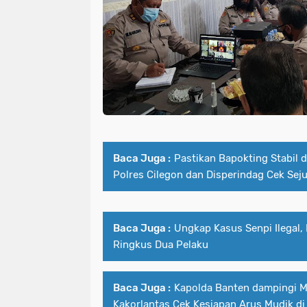
Baca Juga :
Pastikan Bapokting Stabil 
Polres Cilegon dan Disperindag Cek Seju
Baca Juga :
Ungkap Kasus Senpi Ilegal,
Ringkus Dua Pelaku
Baca Juga :
Kapolda Banten dampingi 
Kakorlantas Cek Kesiapan Arus Mudik d