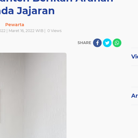
da Jajaran
Pewarta
022 | Maret 16, 2022 WIB |
0
Views
SHARE
Vi
Ar