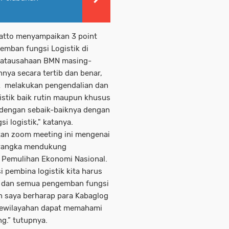
atto menyampaikan 3 point
emban fungsi Logistik di
enatausahaan BMN masing-
ya secara tertib dan benar,
ik melakukan pengendalian dan
stik baik rutin maupun khusus
l dengan sebaik-baiknya dengan
i logistik," katanya.
tan zoom meeting ini mengenai
m rangka mendukung
a Pemulihan Ekonomi Nasional.
i pembina logistik kita harus
g dan semua pengemban fungsi
an saya berharap para Kabaglog
 kewilayahan dapat memahami
g.” tutupnya.