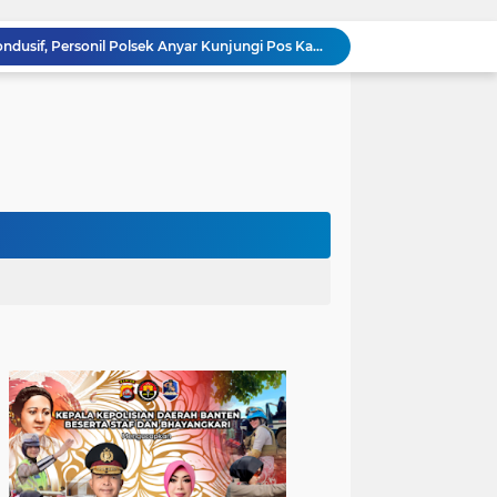
Ciptakan Lingkungan Kondusif, Personil Polsek Anyar Kunjungi Pos Kamling
Cilegon Off Road Challenge Jadi Ajang Pererat Silaturahmi dan Kebersamaan
Buka Warbinling, Bhabinkamtibmas Efektifkan Pelayanan dan Pengayoman di tengah Masyarakat
Hindari Anak anak Takut Polisi, Bhabinkamtibmas Polsek Ciwandan Jalankan Program PSA
Sinergitas TNI-POLRI, Personil Polsek Ciwandan bersama Babinsa Hadir Ditengah Masyarakat Jaga Lingkungan Kondusif
Bhabinkamtibmas Polsek Ciwandan Dekatkan kepada Masyarakat melalui Pengajian Rutin
Sambangi Pemuda, Bhabinkamtibmas Polsek Bojonegara Edukasi Kamtibmas dan Sosialisasi Hotline Polri 110
Dialog Kamtibmas, Anggota Polsek Bojonegara Patroli Malam, Sambangi Warga Sosialisasi Layanan Kepolisian 110
Polsek Bojonegara Salurkan 24 Ribu Liter Air Bersih dan Tandon, Hadirkan Harapan di Tengah Kemarau
Pengaturan Lalu Lintas Polsek Anyar Wujudkan Rasa Aman dan Lancar kepada Masyarakat