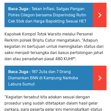
Baca Juga :
Tekan Inflasi, Satgas Pangan
Polres Cilegon bersama Disperindag Rutin
Cek Stok dan Harga Bapokting Sesuai HET
Kapolsek Kompol Totok Warsito melalui Personel
Rerkrim polsek Briptu Catur mengatakan, "Adapun
kegiatan ini bertujuan untuk meningkatan status dari
saksi menjadi tersangka dari kasus pertolongan jahat
dan atau penadahan pasal 480 KUHP".
Baca Juga :
187 Juta dan 7 Orang
Diamankan BNN di Kampung Narkoba
Labura Sumut
“Kegiatan tersebut kita adakan sesuai dengan
prosedur yang sudah ditetapkan dalam hasil gelar
perkara, para peserta gelar kini meningkatkan status