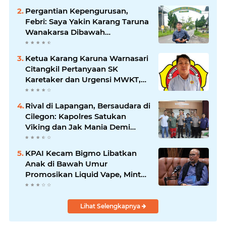
Pergantian Kepengurusan,
Febri: Saya Yakin Karang Taruna
Wanakarsa Dibawah
Kepemimpinan Bung Entus
Jauh Membawa Manfaat
Ketua Karang Karuna Warnasari
Citangkil Pertanyaan SK
Karetaker dan Urgensi MWKT,
Saat Suasana Berduka
Rival di Lapangan, Bersaudara di
Cilegon: Kapolres Satukan
Viking dan Jak Mania Demi
Nobar Damai Piala Presiden
2026
KPAI Kecam Bigmo Libatkan
Anak di Bawah Umur
Promosikan Liquid Vape, Minta
Aparat Bertindak Tegas
Lihat Selengkapnya