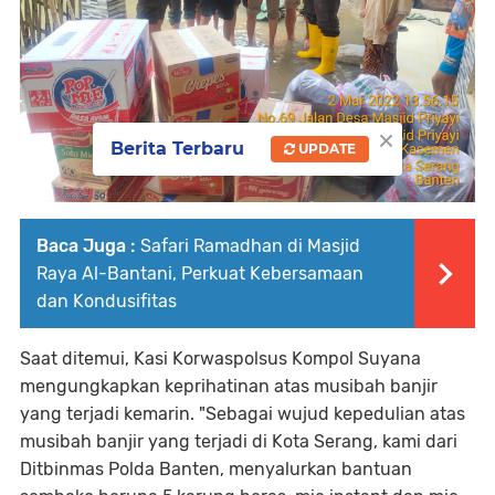
×
Berita Terbaru
UPDATE
Baca Juga :
Safari Ramadhan di Masjid
Raya Al-Bantani, Perkuat Kebersamaan
dan Kondusifitas
Saat ditemui, Kasi Korwaspolsus Kompol Suyana
mengungkapkan keprihatinan atas musibah banjir
yang terjadi kemarin. "Sebagai wujud kepedulian atas
musibah banjir yang terjadi di Kota Serang, kami dari
Ditbinmas Polda Banten, menyalurkan bantuan