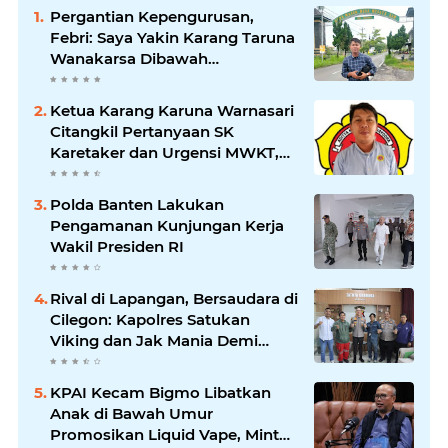
Pergantian Kepengurusan,
Febri: Saya Yakin Karang Taruna
Wanakarsa Dibawah
Kepemimpinan Bung Entus
Jauh Membawa Manfaat
Ketua Karang Karuna Warnasari
Citangkil Pertanyaan SK
Karetaker dan Urgensi MWKT,
Saat Suasana Berduka
Polda Banten Lakukan
Pengamanan Kunjungan Kerja
Wakil Presiden RI
Rival di Lapangan, Bersaudara di
Cilegon: Kapolres Satukan
Viking dan Jak Mania Demi
Nobar Damai Piala Presiden
2026
KPAI Kecam Bigmo Libatkan
Anak di Bawah Umur
Promosikan Liquid Vape, Minta