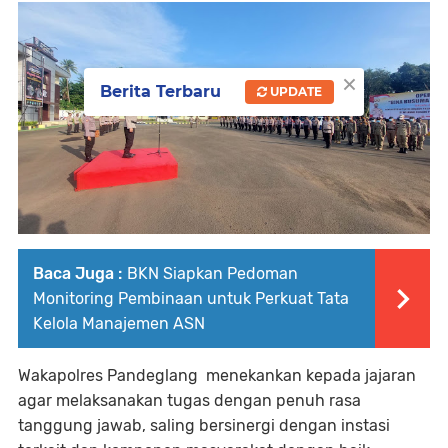
×
Berita Terbaru
UPDATE
Baca Juga :
BKN Siapkan Pedoman
Monitoring Pembinaan untuk Perkuat Tata
Kelola Manajemen ASN
Wakapolres Pandeglang menekankan kepada jajaran
agar melaksanakan tugas dengan penuh rasa
tanggung jawab, saling bersinergi dengan instasi