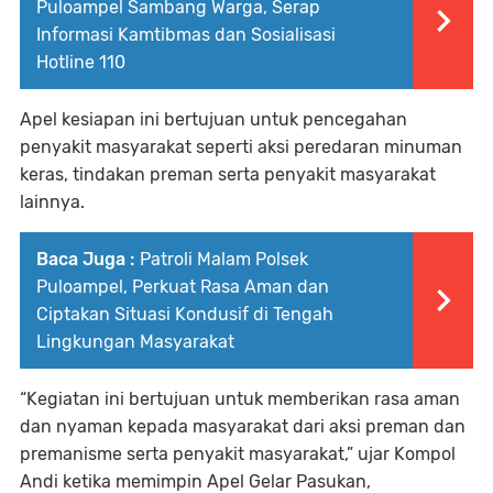
Puloampel Sambang Warga, Serap
Informasi Kamtibmas dan Sosialisasi
Hotline 110
Apel kesiapan ini bertujuan untuk pencegahan
penyakit masyarakat seperti aksi peredaran minuman
keras, tindakan preman serta penyakit masyarakat
lainnya.
Baca Juga :
Patroli Malam Polsek
Puloampel, Perkuat Rasa Aman dan
Ciptakan Situasi Kondusif di Tengah
Lingkungan Masyarakat
“Kegiatan ini bertujuan untuk memberikan rasa aman
dan nyaman kepada masyarakat dari aksi preman dan
premanisme serta penyakit masyarakat,” ujar Kompol
Andi ketika memimpin Apel Gelar Pasukan,