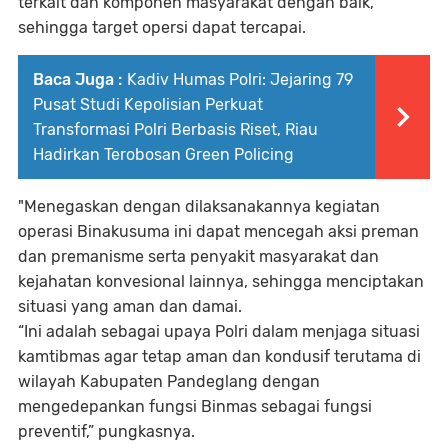
terkait dan komponen masyarakat dengan baik,
sehingga target opersi dapat tercapai.
Baca Juga :
Kadiv Humas Polri: Jejaring 79
Pusat Studi Kepolisian Perkuat
Transformasi Polri Berbasis Riset, Riau
Hadirkan Terobosan Green Policing
"Menegaskan dengan dilaksanakannya kegiatan
operasi Binakusuma ini dapat mencegah aksi preman
dan premanisme serta penyakit masyarakat dan
kejahatan konvesional lainnya, sehingga menciptakan
situasi yang aman dan damai.
“Ini adalah sebagai upaya Polri dalam menjaga situasi
kamtibmas agar tetap aman dan kondusif terutama di
wilayah Kabupaten Pandeglang dengan
mengedepankan fungsi Binmas sebagai fungsi
preventif,” pungkasnya.