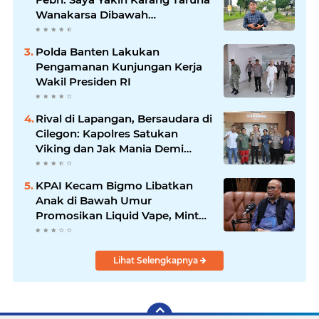
Wanakarsa Dibawah
Kepemimpinan Bung Entus
Jauh Membawa Manfaat
Polda Banten Lakukan
Pengamanan Kunjungan Kerja
Wakil Presiden RI
Rival di Lapangan, Bersaudara di
Cilegon: Kapolres Satukan
Viking dan Jak Mania Demi
Nobar Damai Piala Presiden
2026
KPAI Kecam Bigmo Libatkan
Anak di Bawah Umur
Promosikan Liquid Vape, Minta
Aparat Bertindak Tegas
Lihat Selengkapnya