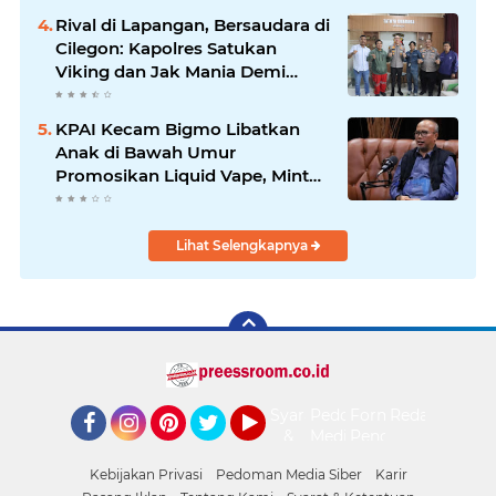
Rival di Lapangan, Bersaudara di
Cilegon: Kapolres Satukan
Viking dan Jak Mania Demi
Nobar Damai Piala Presiden
2026
KPAI Kecam Bigmo Libatkan
Anak di Bawah Umur
Promosikan Liquid Vape, Minta
Aparat Bertindak Tegas
Lihat Selengkapnya
Syarat
Pedoman
Form
Redaksi
&
Media
Pengaduan
Facebook
Instagram
Pinterest
Twitter
YouTube
Ketentuan
Siber
Kebijakan Privasi
Pedoman Media Siber
Karir