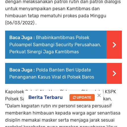
dengan melaksanakan patroli rutin dan patroli dialogis
untuk menyampaikan pesan Kamtibmas dan
himbauan tetap mematuhi prokes pada Minggu
(06/03/2022) .
Baca Juga :
Bhabinkamtibmas Polsek
Puloampel Sambangi Security Perusahaan,
Perkuat Sinergi Jaga Kamtibmas
Baca Juga :
Polda Banten Beri Update
Penanganan Kasus Viral di Polsek Baros
Kapolsek Saketi Akp Heru Ridarono. SH melalui KSPK
×
Berita Terbaru
UPDATE
Polsek Saketi Bripka Yopi Istianto, SH mengatakan,
"Dalam kegiatan rutin ini personil secara persuasif
memberikan himbauan kepada warga agar senantiasa
disiplin memakai masker serta menjaga jarak sesuai