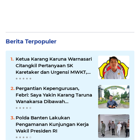
Berita Terpopuler
Ketua Karang Karuna Warnasari
Citangkil Pertanyaan SK
Karetaker dan Urgensi MWKT,
Saat Suasana Berduka
Pergantian Kepengurusan,
Febri: Saya Yakin Karang Taruna
Wanakarsa Dibawah
Kepemimpinan Bung Entus
Jauh Membawa Manfaat
Polda Banten Lakukan
Pengamanan Kunjungan Kerja
Wakil Presiden RI