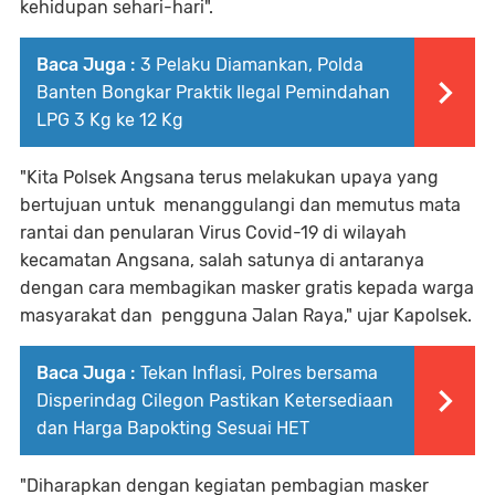
kehidupan sehari-hari".
Baca Juga :
3 Pelaku Diamankan, Polda
Banten Bongkar Praktik Ilegal Pemindahan
LPG 3 Kg ke 12 Kg
"Kita Polsek Angsana terus melakukan upaya yang
bertujuan untuk menanggulangi dan memutus mata
rantai dan penularan Virus Covid-19 di wilayah
kecamatan Angsana, salah satunya di antaranya
dengan cara membagikan masker gratis kepada warga
masyarakat dan pengguna Jalan Raya," ujar Kapolsek.
Baca Juga :
Tekan Inflasi, Polres bersama
Disperindag Cilegon Pastikan Ketersediaan
dan Harga Bapokting Sesuai HET
"Diharapkan dengan kegiatan pembagian masker