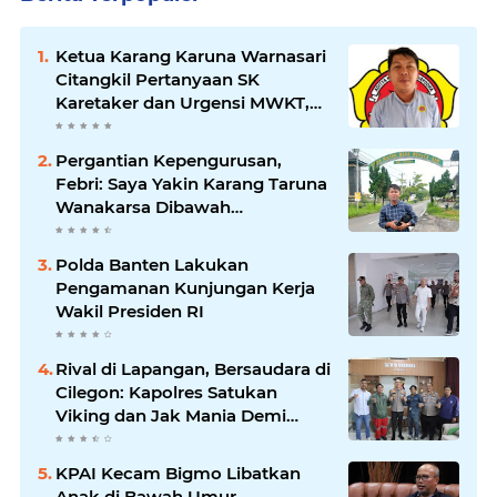
Ketua Karang Karuna Warnasari
Citangkil Pertanyaan SK
Karetaker dan Urgensi MWKT,
Saat Suasana Berduka
Pergantian Kepengurusan,
Febri: Saya Yakin Karang Taruna
Wanakarsa Dibawah
Kepemimpinan Bung Entus
Jauh Membawa Manfaat
Polda Banten Lakukan
Pengamanan Kunjungan Kerja
Wakil Presiden RI
Rival di Lapangan, Bersaudara di
Cilegon: Kapolres Satukan
Viking dan Jak Mania Demi
Nobar Damai Piala Presiden
2026
KPAI Kecam Bigmo Libatkan
Anak di Bawah Umur