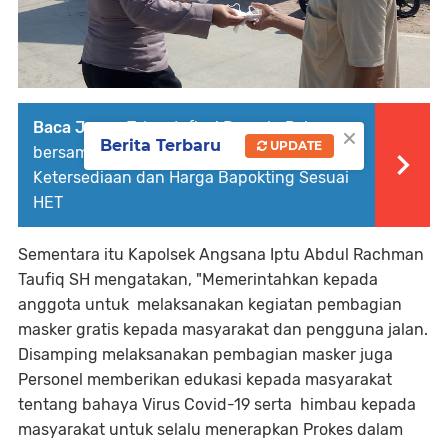
Baca Juga :
Tekan Inflasi Daerah, Polres
×
Berita Terbaru
UPDATE
bersama Disperindag Cilegon Rutin Cek
Ketersediaan dan Harga Bapokting Sesuai
HET
Sementara itu Kapolsek Angsana Iptu Abdul Rachman
Taufiq SH mengatakan, "Memerintahkan kepada
anggota untuk melaksanakan kegiatan pembagian
masker gratis kepada masyarakat dan pengguna jalan.
Disamping melaksanakan pembagian masker juga
Personel memberikan edukasi kepada masyarakat
tentang bahaya Virus Covid-19 serta himbau kepada
masyarakat untuk selalu menerapkan Prokes dalam