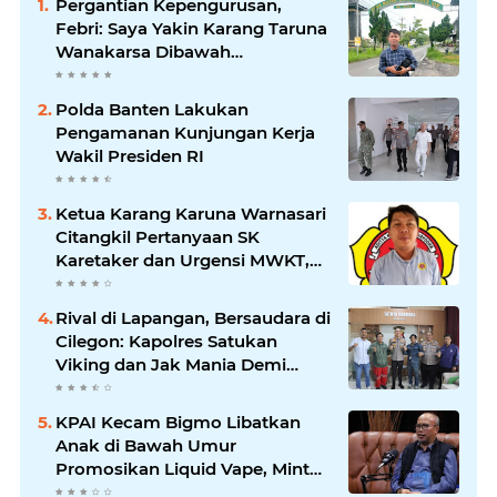
Pergantian Kepengurusan,
Febri: Saya Yakin Karang Taruna
Wanakarsa Dibawah
Kepemimpinan Bung Entus
Jauh Membawa Manfaat
Polda Banten Lakukan
Pengamanan Kunjungan Kerja
Wakil Presiden RI
Ketua Karang Karuna Warnasari
Citangkil Pertanyaan SK
Karetaker dan Urgensi MWKT,
Saat Suasana Berduka
Rival di Lapangan, Bersaudara di
Cilegon: Kapolres Satukan
Viking dan Jak Mania Demi
Nobar Damai Piala Presiden
2026
KPAI Kecam Bigmo Libatkan
Anak di Bawah Umur
Promosikan Liquid Vape, Minta
Aparat Bertindak Tegas