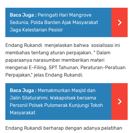
Baca Juga :
Peringati Hari Mangrove
Sedunia, Polda Banten Ajak Masyarakat
Jaga Kelestarian Pesisir
Endang Rukandi menjelaskan bahwa sosialisasi ini
membahas tentang aturan perpajakan. " Dalam
paparaanya narasumber memberikan materi
mengenai E-Filing, SPT Tahunan, Peraturan-Peratuan
Perpajakan," jelas Endang Rukandi.
Baca Juga :
Memakmurkan Masjid dan
Jalin Silaturahmi, Wakapolsek bersama
Personil Polsek Pulomerak Kunjungi Tokoh
Masyarakat
Endang Rukandi berharap dengan adanya pelatihan