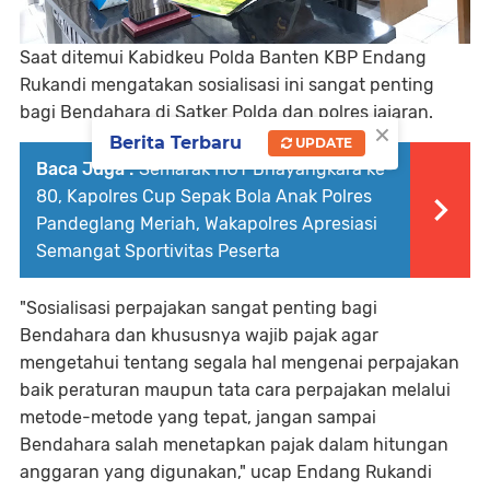
Saat ditemui Kabidkeu Polda Banten KBP Endang
Rukandi mengatakan sosialisasi ini sangat penting
bagi Bendahara di Satker Polda dan polres jajaran.
×
Berita Terbaru
UPDATE
Baca Juga :
Semarak HUT Bhayangkara ke-
80, Kapolres Cup Sepak Bola Anak Polres
Pandeglang Meriah, Wakapolres Apresiasi
Semangat Sportivitas Peserta
"Sosialisasi perpajakan sangat penting bagi
Bendahara dan khususnya wajib pajak agar
mengetahui tentang segala hal mengenai perpajakan
baik peraturan maupun tata cara perpajakan melalui
metode-metode yang tepat, jangan sampai
Bendahara salah menetapkan pajak dalam hitungan
anggaran yang digunakan," ucap Endang Rukandi