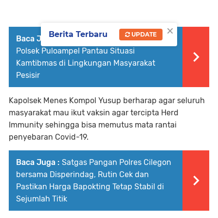
×
Berita Terbaru
UPDATE
Baca Juga :
Sambang Lewat DDS, Personil
Polsek Puloampel Pantau Situasi
Kamtibmas di Lingkungan Masyarakat
Pesisir
Kapolsek Menes Kompol Yusup berharap agar seluruh
masyarakat mau ikut vaksin agar tercipta Herd
Immunity sehingga bisa memutus mata rantai
penyebaran Covid-19.
Baca Juga :
Satgas Pangan Polres Cilegon
bersama Disperindag, Rutin Cek dan
Pastikan Harga Bapokting Tetap Stabil di
Sejumlah Titik