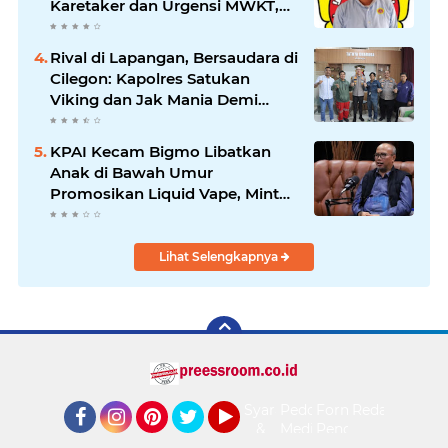
Karetaker dan Urgensi MWKT,
Saat Suasana Berduka
Rival di Lapangan, Bersaudara di
Cilegon: Kapolres Satukan
Viking dan Jak Mania Demi
Nobar Damai Piala Presiden
2026
KPAI Kecam Bigmo Libatkan
Anak di Bawah Umur
Promosikan Liquid Vape, Minta
Aparat Bertindak Tegas
Lihat Selengkapnya
Syarat
Pedoman
Form
Redaksi
&
Media
Pengaduan
Facebook
Instagram
Pinterest
Twitter
YouTube
Ketentuan
Siber