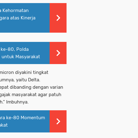
a Kehormatan
ara atas Kinerja
 ke-80, Polda
 untuk Masyarakat
cron diyakini tingkat
lumnya, yaitu Delta.
cepat dibanding dengan varian
ngajak masyarakat agar patuh
ah." Imbuhnya.
ara ke-80 Momentum
akat