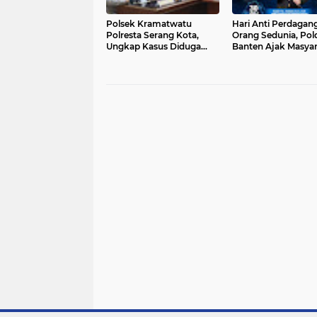
Polsek Kramatwatu
Hari Anti Perdagan
Polresta Serang Kota,
Orang Sedunia, Pol
Ungkap Kasus Diduga
Banten Ajak Masya
Pelaku Curanmor
Cegah TPPO