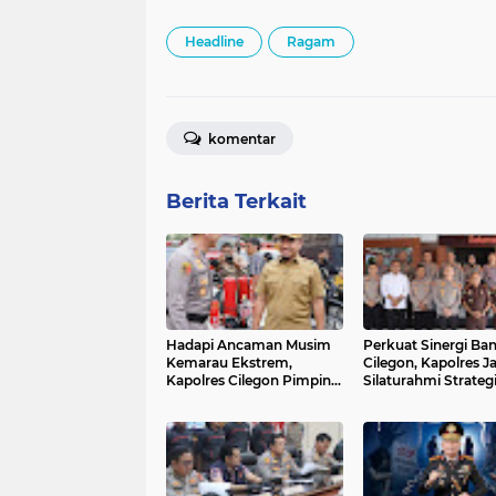
Headline
Ragam
komentar
Berita Terkait
Hadapi Ancaman Musim
Perkuat Sinergi Ba
Kemarau Ekstrem,
Cilegon, Kapolres Ja
Kapolres Cilegon Pimpin
Silaturahmi Strateg
Apel Siaga Bencana
dengan MUI, Kejak
Berskala Besar bersama
dan DPRD
Forkopimda