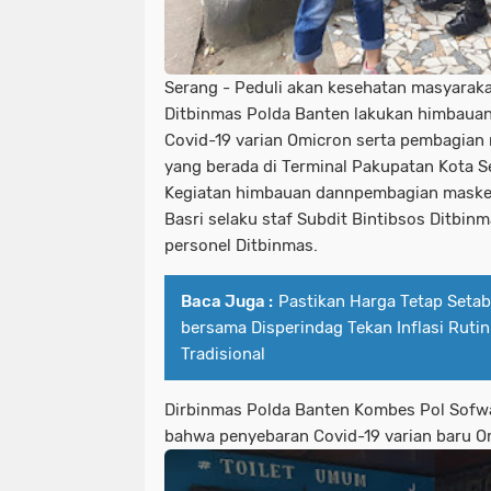
Serang - Peduli akan kesehatan masyaraka
Ditbinmas Polda Banten lakukan himbaua
Covid-19 varian Omicron serta pembagian
yang berada di Terminal Pakupatan Kota 
Kegiatan himbauan dannpembagian masker
Basri selaku staf Subdit Bintibsos Ditbi
personel Ditbinmas.
Baca Juga :
Pastikan Harga Tetap Setabi
bersama Disperindag Tekan Inflasi Ruti
Tradisional
Dirbinmas Polda Banten Kombes Pol Sof
bahwa penyebaran Covid-19 varian baru O