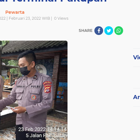
Pewarta
022 | Februari 23, 2022 WIB |
0
Views
SHARE
Vi
Ar