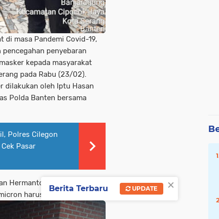
t di masa Pandemi Covid-19,
n pencegahan penyebaran
 masker kepada masyarakat
Serang pada Rabu (23/02).
 dilakukan oleh Iptu Hasan
nmas Polda Banten bersama
Be
l, Polres Cilegon
n Cek Pasar
×
wan Hermanto mengatakan,
Berita Terbaru
UPDATE
micron harus dicegah.