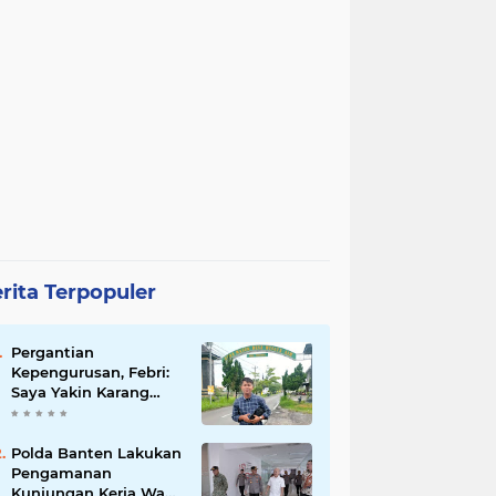
rita Terpopuler
Pergantian
Kepengurusan, Febri:
Saya Yakin Karang
Taruna Wanakarsa
Dibawah
Kepemimpinan Bung
Polda Banten Lakukan
Entus Jauh Membawa
Pengamanan
Manfaat
Kunjungan Kerja Wakil