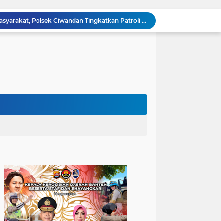
Patroli Blue Light Upaya KSKP Merak Polres Cilegon Tekan Aksi Tindak Kriminalitas
Personel Samapta KSKP Merak Polres Cilegon Patroli Dialogis Sampaikan Imbauan kepada Pengguna Jasa Kepelabuhan
Pelayanan Prima kepada Masyarakat, Anggota Polsek Puloampel Laksanakan Gatur Lalu Lintas
Anggota Polsek Puloampel Rutin Laksanakan Subuh Keliling di Desa Binaannya
Bhabinkamtibmas Polsek Puloampel Sambang Warganya, Himbau Bahaya Bakar Sampah dan Sosialisasikan Layanan 110
Sispam Mako, Kesiapsiagaan Personil Piket Polsek Puloampel Antisipasi Segala Bentuk Gangguan
Polres Pandeglang Gelar Apel Kesiapsiagaan Tanggap Bencana dan Karhutla, Perkuat Sinergi Lintas Sektor Hadapi Potensi Bencana
Kapolda Banten Hadiri Ground Breaking Pembangunan Gedung Kantor DPD RI di Ibu Kota Provinsi Banten
Kombes Pol Edy Sumardi Apresiasi Sinergi Pengamanan Obvitnas di Pertamina Patra Niaga Jabar
Berikan Rasa Aman di Masyarakat, Polsek Ciwandan Tingkatkan Patroli Malam Secara Rutin