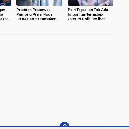
gan
Presiden Prabowo:
Polri Tegaskan Tak Ada
da
Pamong Praja Muda
Impunitas Terhadap
rakat
IPDN Harus Utamakan
Oknum Polisi Terlibat
Kepentingan Rakyat
Narkoba