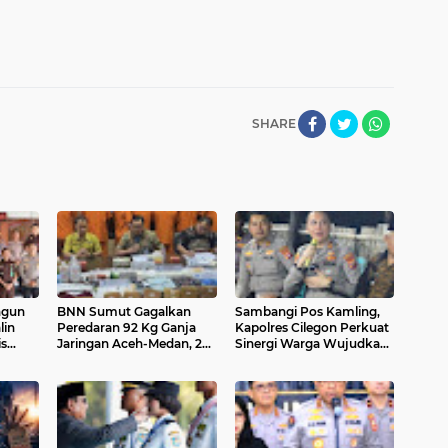
SHARE
ngun
BNN Sumut Gagalkan
Sambangi Pos Kamling,
lin
Peredaran 92 Kg Ganja
Kapolres Cilegon Perkuat
is
Jaringan Aceh-Medan, 2
Sinergi Warga Wujudkan
saan
Orang Ditangkap
Lingkungan Aman dan
Bebas Gangguan
Kamtibmas