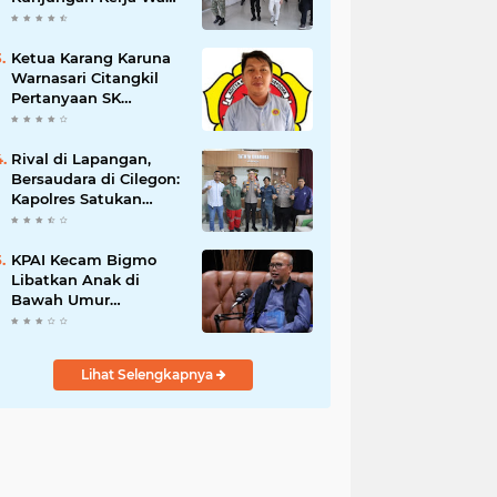
Presiden RI
Ketua Karang Karuna
Warnasari Citangkil
Pertanyaan SK
Karetaker dan Urgensi
MWKT, Saat Suasana
Berduka
Rival di Lapangan,
Bersaudara di Cilegon:
Kapolres Satukan
Viking dan Jak Mania
Demi Nobar Damai
Piala Presiden 2026
KPAI Kecam Bigmo
Libatkan Anak di
Bawah Umur
Promosikan Liquid
Vape, Minta Aparat
Bertindak Tegas
Lihat Selengkapnya