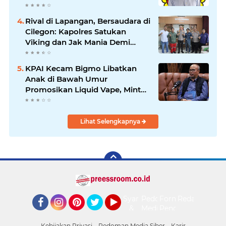
Saat Suasana Berduka
Rival di Lapangan, Bersaudara di
Cilegon: Kapolres Satukan
Viking dan Jak Mania Demi
Nobar Damai Piala Presiden
2026
KPAI Kecam Bigmo Libatkan
Anak di Bawah Umur
Promosikan Liquid Vape, Minta
Aparat Bertindak Tegas
Lihat Selengkapnya
Syarat
Pedoman
Form
Redaksi
&
Media
Pengaduan
Facebook
Instagram
Pinterest
Twitter
YouTube
Ketentuan
Siber
Kebijakan Privasi
Pedoman Media Siber
Karir