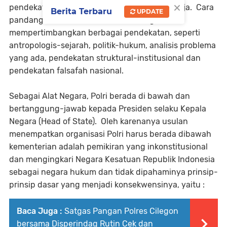
×
pendekatan politik atau sistem kenegaraan saja. Cara
Berita Terbaru
UPDATE
pandang tersebut harus holistik, dengan
mempertimbangkan berbagai pendekatan, seperti
antropologis-sejarah, politik-hukum, analisis problema
yang ada, pendekatan struktural-institusional dan
pendekatan falsafah nasional.
Sebagai Alat Negara, Polri berada di bawah dan
bertanggung-jawab kepada Presiden selaku Kepala
Negara (Head of State). Oleh karenanya usulan
menempatkan organisasi Polri harus berada dibawah
kementerian adalah pemikiran yang inkonstitusional
dan mengingkari Negara Kesatuan Republik Indonesia
sebagai negara hukum dan tidak dipahaminya prinsip-
prinsip dasar yang menjadi konsekwensinya, yaitu :
Baca Juga :
Satgas Pangan Polres Cilegon
bersama Disperindag Rutin Cek dan