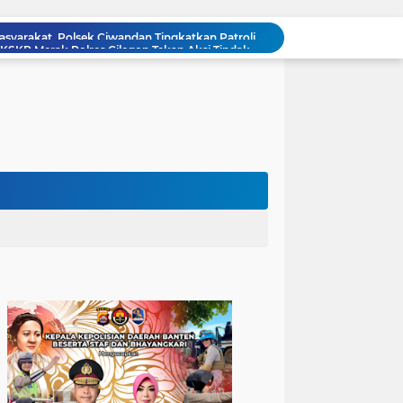
Patroli Blue Light Upaya KSKP Merak Polres Cilegon Tekan Aksi Tindak Kriminalitas
Personel Samapta KSKP Merak Polres Cilegon Patroli Dialogis Sampaikan Imbauan kepada Pengguna Jasa Kepelabuhan
Pelayanan Prima kepada Masyarakat, Anggota Polsek Puloampel Laksanakan Gatur Lalu Lintas
Anggota Polsek Puloampel Rutin Laksanakan Subuh Keliling di Desa Binaannya
Bhabinkamtibmas Polsek Puloampel Sambang Warganya, Himbau Bahaya Bakar Sampah dan Sosialisasikan Layanan 110
Bhabinkamtibmas Polsek Purwakarta Gencarkan Himbauan Dilarang Membakar Sampah Sembarangan Saat Musim Kemarau
502 Ribu Liter Air Bersih Disalurkan Polda Banten untuk Enam Kecamatan di Kabupaten Serang
Melalui Talkshow RRI Banten, Polda Banten Edukasi Masyarakat tentang Bahaya Karhutla dan Konsekuensi Hukum Pembakaran Lahan
Kombes Pol Edy Sumardi Apresiasi Sinergi Pengamanan Obvitnas di Pertamina Patra Niaga Jabar
Berikan Rasa Aman di Masyarakat, Polsek Ciwandan Tingkatkan Patroli Malam Secara Rutin