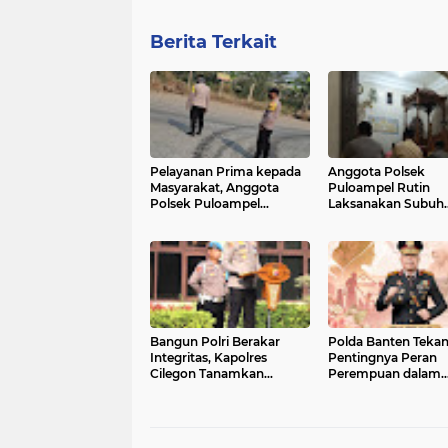
Berita Terkait
Pelayanan Prima kepada
Anggota Polsek
Masyarakat, Anggota
Puloampel Rutin
Polsek Puloampel
Laksanakan Subuh
Laksanakan Gatur Lalu
Keliling di Desa Bi
Lintas
Bangun Polri Berakar
Polda Banten Teka
Integritas, Kapolres
Pentingnya Peran
Cilegon Tanamkan
Perempuan dalam
Filosofi Pohon
Pembangunan Ban
Kepemimpinan untuk
Wujudkan Pelayanan
Presisi