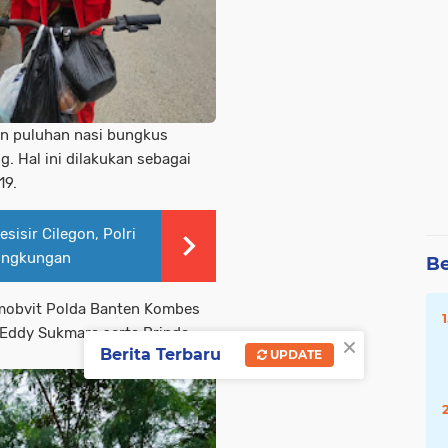
an puluhan nasi bungkus
. Hal ini dilakukan sebagai
19.
isir Cilegon, Polri
Lingkungan
Be
amobvit Polda Banten Kombes
 Eddy Sukmara serta Bripda
×
Berita Terbaru
UPDATE