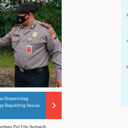
ma Disperindag
ga Bapokting Sesuai
Kombes Pol Edy Sumardi