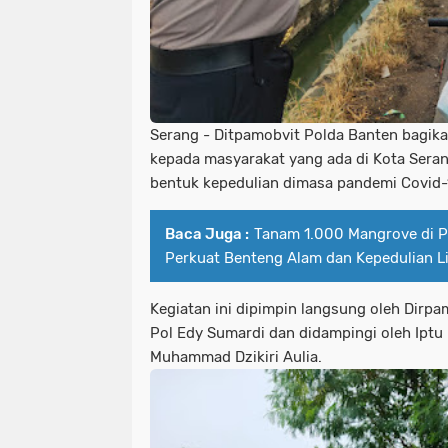
Serang - Ditpamobvit Polda Banten bagik
kepada masyarakat yang ada di Kota Serang
bentuk kepedulian dimasa pandemi Covid-
Baca Juga :
Tanam 1.000 Mangrove di Pes
Perkuat Benteng Alam dan Kepedulian 
Kegiatan ini dipimpin langsung oleh Dirp
Pol Edy Sumardi dan didampingi oleh Iptu
Muhammad Dzikiri Aulia.