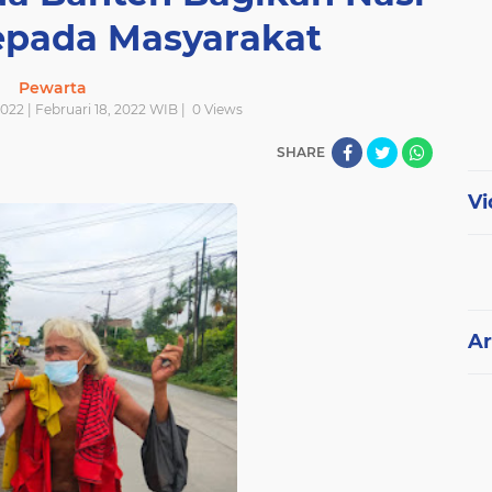
pada Masyarakat
Pewarta
022 | Februari 18, 2022 WIB |
0
Views
SHARE
Vi
Ar