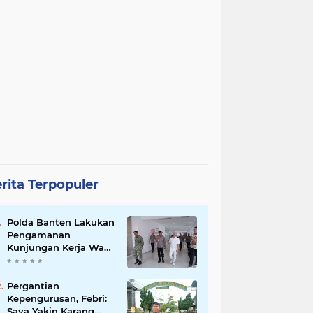
rita Terpopuler
Polda Banten Lakukan
Pengamanan
Kunjungan Kerja Wakil
Presiden RI
Pergantian
Kepengurusan, Febri:
Saya Yakin Karang