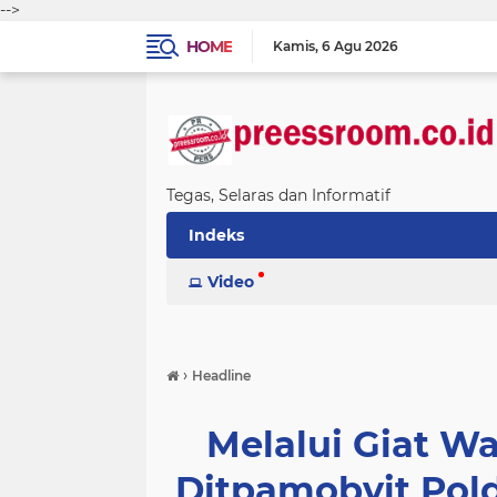
-->
HOME
Kamis
6 Agu 2026
Tegas, Selaras dan Informatif
Indeks
Video
›
Headline
Melalui Giat W
Ditpamobvit Pol