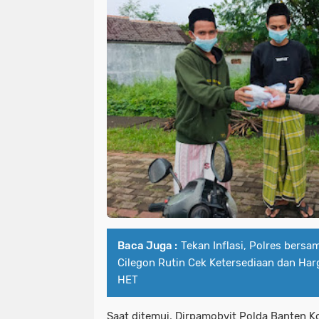
Baca Juga :
Tekan Inflasi, Polres bersa
Cilegon Rutin Cek Ketersediaan dan Har
HET
Saat ditemui, Dirpamobvit Polda Banten 