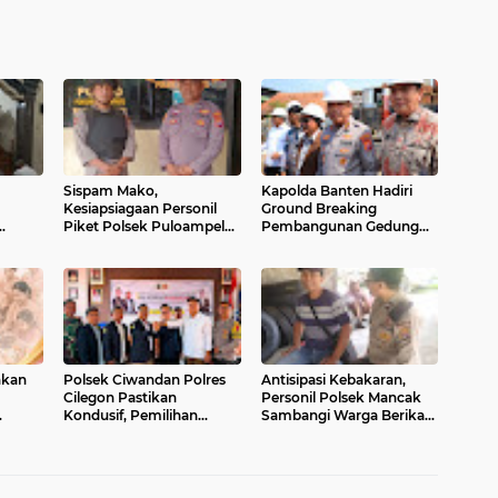
Sispam Mako,
Kapolda Banten Hadiri
Kesiapsiagaan Personil
Ground Breaking
Piket Polsek Puloampel
Pembangunan Gedung
naannya
Antisipasi Segala Bentuk
Kantor DPD RI di Ibu Kota
Gangguan
Provinsi Banten
nkan
Polsek Ciwandan Polres
Antisipasi Kebakaran,
Cilegon Pastikan
Personil Polsek Mancak
Kondusif, Pemilihan
Sambangi Warga Berikan
gsa
Ketua Karang Taruna
Imbauan
Randakari Sukses Digelar