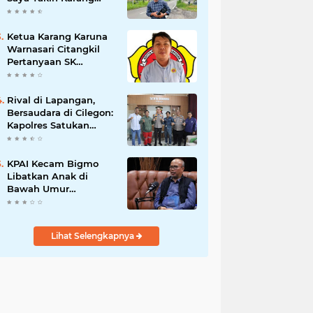
Taruna Wanakarsa
Dibawah
Kepemimpinan Bung
Ketua Karang Karuna
Entus Jauh Membawa
Warnasari Citangkil
Manfaat
Pertanyaan SK
Karetaker dan Urgensi
MWKT, Saat Suasana
Berduka
Rival di Lapangan,
Bersaudara di Cilegon:
Kapolres Satukan
Viking dan Jak Mania
Demi Nobar Damai
Piala Presiden 2026
KPAI Kecam Bigmo
Libatkan Anak di
Bawah Umur
Promosikan Liquid
Vape, Minta Aparat
Bertindak Tegas
Lihat Selengkapnya