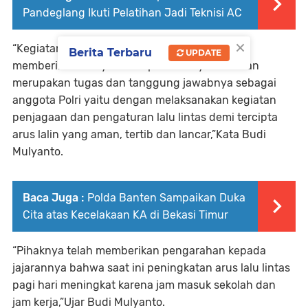
Pandeglang Ikuti Pelatihan Jadi Teknisi AC
×
“Kegiatan pengaturan pagi sebagai kewajiban
Berita Terbaru
UPDATE
memberikan Pelayanan kepada masyarakat dan
merupakan tugas dan tanggung jawabnya sebagai
anggota Polri yaitu dengan melaksanakan kegiatan
penjagaan dan pengaturan lalu lintas demi tercipta
arus lalin yang aman, tertib dan lancar,”Kata Budi
Mulyanto.
Baca Juga :
Polda Banten Sampaikan Duka
Cita atas Kecelakaan KA di Bekasi Timur
“Pihaknya telah memberikan pengarahan kepada
jajarannya bahwa saat ini peningkatan arus lalu lintas
pagi hari meningkat karena jam masuk sekolah dan
jam kerja,”Ujar Budi Mulyanto.