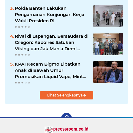
Jauh Membawa Manfaat
Polda Banten Lakukan
Pengamanan Kunjungan Kerja
Wakil Presiden RI
Rival di Lapangan, Bersaudara di
Cilegon: Kapolres Satukan
Viking dan Jak Mania Demi
Nobar Damai Piala Presiden
2026
KPAI Kecam Bigmo Libatkan
Anak di Bawah Umur
Promosikan Liquid Vape, Minta
Aparat Bertindak Tegas
Lihat Selengkapnya