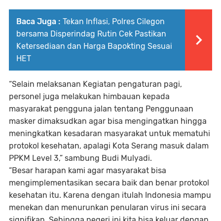
Baca Juga :
Tekan Inflasi, Polres Cilegon
bersama Disperindag Rutin Cek Pastikan
Ketersediaan dan Harga Bapokting Sesuai
HET
“Selain melaksanan Kegiatan pengaturan pagi,
personel juga melakukan himbauan kepada
masyarakat pengguna jalan tentang Penggunaan
masker dimaksudkan agar bisa mengingatkan hingga
meningkatkan kesadaran masyarakat untuk mematuhi
protokol kesehatan, apalagi Kota Serang masuk dalam
PPKM Level 3,” sambung Budi Mulyadi.
“Besar harapan kami agar masyarakat bisa
mengimplementasikan secara baik dan benar protokol
kesehatan itu. Karena dengan itulah Indonesia mampu
menekan dan menurunkan penularan virus ini secara
signifikan. Sehingga negeri ini kita bisa keluar dengan