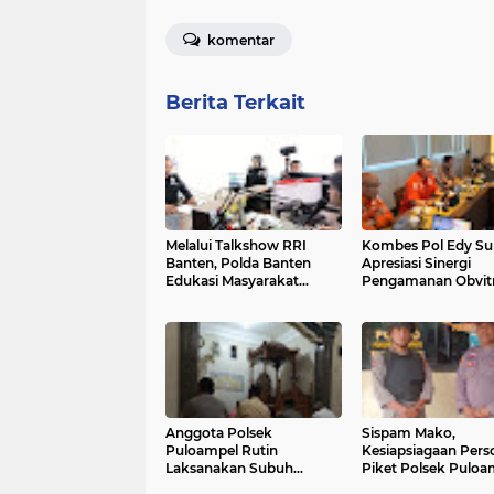
komentar
Berita Terkait
Melalui Talkshow RRI
Kombes Pol Edy Su
Banten, Polda Banten
Apresiasi Sinergi
Edukasi Masyarakat
Pengamanan Obvitn
tentang Bahaya Karhutla
Pertamina Patra Ni
dan Konsekuensi Hukum
Jabar
Pembakaran Lahan
Anggota Polsek
Sispam Mako,
Puloampel Rutin
Kesiapsiagaan Perso
Laksanakan Subuh
Piket Polsek Puloa
Keliling di Desa Binaannya
Antisipasi Segala B