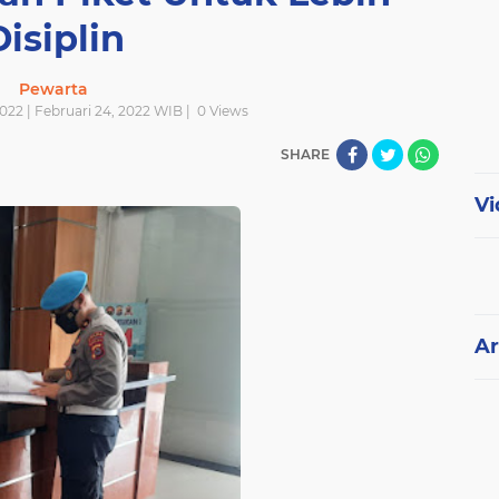
Disiplin
Pewarta
022 | Februari 24, 2022 WIB |
0
Views
SHARE
Vi
Ar