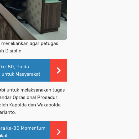
o menekankan agar petugas
h Disiplin.
 ke-80, Polda
 untuk Masyarakat
obi untuk melaksanakan tugas
andar Oprasional Prosedur
 oleh Kapolda dan Wakapolda
arianto.
ara ke-80 Momentum
akat