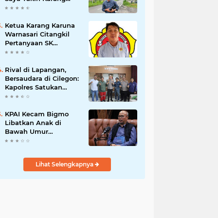
Taruna Wanakarsa
Dibawah
Kepemimpinan Bung
Ketua Karang Karuna
Entus Jauh Membawa
Warnasari Citangkil
Manfaat
Pertanyaan SK
Karetaker dan Urgensi
MWKT, Saat Suasana
Berduka
Rival di Lapangan,
Bersaudara di Cilegon:
Kapolres Satukan
Viking dan Jak Mania
Demi Nobar Damai
Piala Presiden 2026
KPAI Kecam Bigmo
Libatkan Anak di
Bawah Umur
Promosikan Liquid
Vape, Minta Aparat
Bertindak Tegas
Lihat Selengkapnya