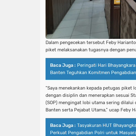
Dalam pengecekan tersebut Feby Hariant
piket melaksanakan tugasnya dengan penu
Baca Juga :
Peringati Hari Bhayangkara
Banten Teguhkan Komitmen Pengabdian
"Saya menekankan kepada petugas piket l
dengan disiplin dan menerapkan sesuai St
(SOP) mengingat lobi utama sering dilalui
Banten serta Pejabat Utama," ucap Feby H
Baca Juga :
Tasyakuran HUT Bhayangk
Perkuat Pengabdian Polri untuk Masyar