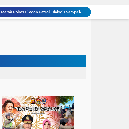
Pelayanan Prima kepada Masyarakat, Anggota Polsek Puloampel Laksanakan Gatur Lalu Lintas
Anggota Polsek Puloampel Rutin Laksanakan Subuh Keliling di Desa Binaannya
Bhabinkamtibmas Polsek Puloampel Sambang Warganya, Himbau Bahaya Bakar Sampah dan Sosialisasikan Layanan 110
Bhabinkamtibmas Polsek Purwakarta Gencarkan Himbauan Dilarang Membakar Sampah Sembarangan Saat Musim Kemarau
502 Ribu Liter Air Bersih Disalurkan Polda Banten untuk Enam Kecamatan di Kabupaten Serang
Melalui Talkshow RRI Banten, Polda Banten Edukasi Masyarakat tentang Bahaya Karhutla dan Konsekuensi Hukum Pembakaran Lahan
Kombes Pol Edy Sumardi Apresiasi Sinergi Pengamanan Obvitnas di Pertamina Patra Niaga Jabar
Berikan Rasa Aman di Masyarakat, Polsek Ciwandan Tingkatkan Patroli Malam Secara Rutin
Patroli Blue Light Upaya KSKP Merak Polres Cilegon Tekan Aksi Tindak Kriminalitas
Personel Samapta KSKP Merak Polres Cilegon Patroli Dialogis Sampaikan Imbauan kepada Pengguna Jasa Kepelabuhan