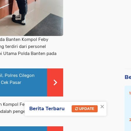
lda Banten Kompol Feby
g terdiri dari personel
bi Utama Polda Banten pada
l, Polres Cilegon
Be
n Cek Pasar
×
n Kompol Feby Harianto
Berita Terbaru
UPDATE
adalah pengecekan perdana