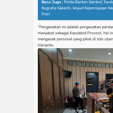
Baca Juga :
Polda Banten Sambut Tand
Nugraha Sakanti, Wujud Kepercayaan Neg
Polri
"Pengecekan ini adalah pengecekan perda
menjabat sebagai Kasubbid Provost, hal in
mengecek personel yang piket di lobi utam
Harianto.