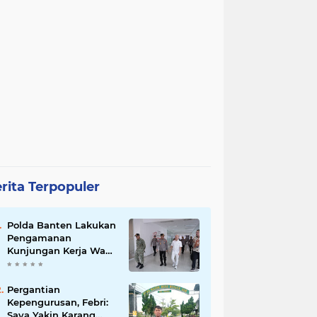
rita Terpopuler
Polda Banten Lakukan
Pengamanan
Kunjungan Kerja Wakil
Presiden RI
Pergantian
Kepengurusan, Febri:
Saya Yakin Karang