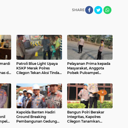
SHARE
mardi
Patroli Blue Light Upaya
Pelayanan Prima kepada
KSKP Merak Polres
Masyarakat, Anggota
as di
Cilegon Tekan Aksi Tindak
Polsek Puloampel
aga
Kriminalitas
Laksanakan Gatur Lalu
Lintas
Kapolda Banten Hadiri
Bangun Polri Berakar
nil
Ground Breaking
Integritas, Kapolres
mpel
Pembangunan Gedung
Cilegon Tanamkan
entuk
Kantor DPD RI di Ibu Kota
Filosofi Pohon