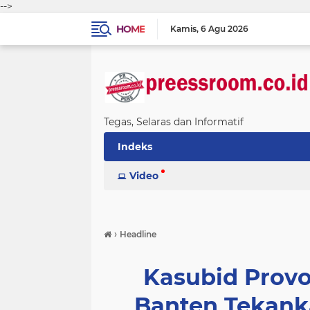
-->
HOME
Kamis
6 Agu 2026
Tegas, Selaras dan Informatif
Indeks
Video
›
Headline
Kasubid Prov
Banten Tekank