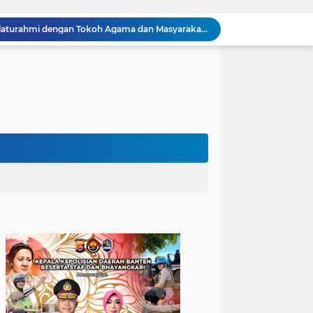
Kapolres Cilegon Perkuat Sinergi dengan Pemkot dan Muhammadiyah, Bersama Jaga Cilegon Tetap Aman serta Kondusif
Polres Cilegon Salurkan 16 Ton Air Bersih, Hadir Ringankan Warga Pulomerak di Tengah Kemarau
Ditreskrimum Polda Banten Tetapkan Dua Tersangka Kasus Aksi Anarkis dan Penghasutan di Balaraja
Bhabinkamtibmas Polsek Purwakarta Gencarkan Himbauan Dilarang Membakar Sampah Sembarangan Saat Musim Kemarau
Sinergitas, Bhabinkamtibmas Polsek Anyar Jalin Silaturahmi Bersama Masyarakat
Sambangi Pemuda, Bhabinkamtibmas Polsek Bojonegara Edukasi Kamtibmas dan Sosialisasi Hotline Polri 110
Dialog Kamtibmas, Anggota Polsek Bojonegara Patroli Malam, Sambangi Warga Sosialisasi Layanan Kepolisian 110
Polsek Bojonegara Salurkan 24 Ribu Liter Air Bersih dan Tandon, Hadirkan Harapan di Tengah Kemarau
Kapolres Cilegon Dekatkan Polri dengan Warga, Pesan Kamtibmas Menggema di Masjid Raudhatul Muttaqin
Kapolres Cilegon Jalin Silaturahmi dengan Tokoh Agama dan Masyarakat Usai Sholat Jumat di Masjid Raudotul Mutaqien