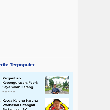
rita Terpopuler
Pergantian
Kepengurusan, Febri:
Saya Yakin Karang
Taruna Wanakarsa
Dibawah
Kepemimpinan Bung
Ketua Karang Karuna
Entus Jauh Membawa
Warnasari Citangkil
Manfaat
Pertanyaan SK