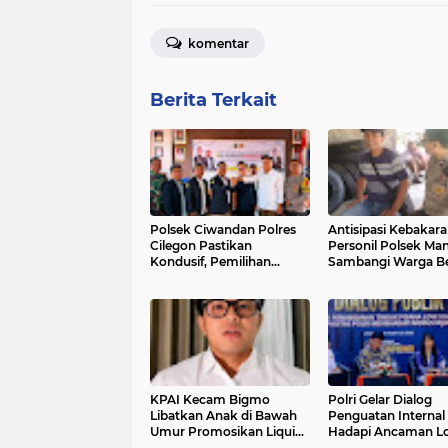
komentar
Berita Terkait
Polsek Ciwandan Polres
Antisipasi Kebakara
Cilegon Pastikan
Personil Polsek Ma
Kondusif, Pemilihan
Sambangi Warga Be
Ketua Karang Taruna
Imbauan
Randakari Sukses Digelar
KPAI Kecam Bigmo
Polri Gelar Dialog
Libatkan Anak di Bawah
Penguatan Internal
Umur Promosikan Liquid
Hadapi Ancaman L
Vape, Minta Aparat
Scamming di Era Di