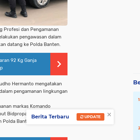
ng Profesi dan Pengamanan
melakukan pengawasan dalam
an datang ke Polda Banten.
aran 92 Kg Ganja
ap
Be
Yudho Hermanto mengatakan
f dalam pengamanan lingkungan
amanan markas Komando
×
but Bidpropam memiliki peran
Berita Terbaru
UPDATE
 Polda Banten," kata Yudho