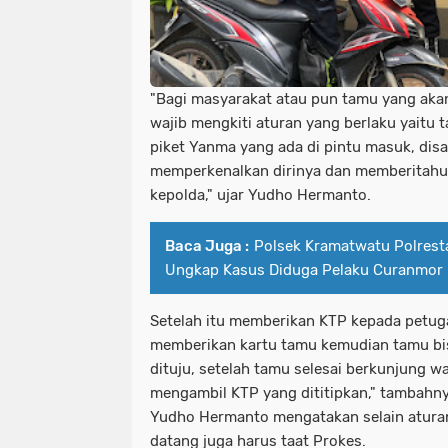
"Bagi masyarakat atau pun tamu yang aka
wajib mengkiti aturan yang berlaku yaitu 
piket Yanma yang ada di pintu masuk, dis
memperkenalkan dirinya dan memberitahu
kepolda," ujar Yudho Hermanto.
Baca Juga :
Polsek Kramatwatu Polrest
Ungkap Kasus Diduga Pelaku Curanmor
Setelah itu memberikan KTP kepada petug
memberikan kartu tamu kemudian tamu bi
dituju, setelah tamu selesai berkunjung w
mengambil KTP yang dititipkan," tambahn
Yudho Hermanto mengatakan selain aturan
datang juga harus taat Prokes.