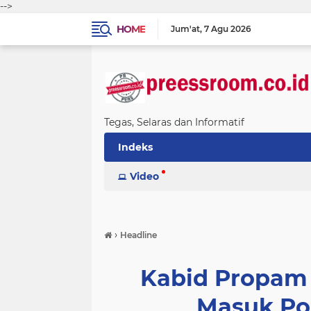
-->
HOME
Jum'at
7 Agu 2026
Tegas, Selaras dan Informatif
Indeks
Video
›
Headline
Kabid Propam
Masuk Po