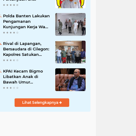
Karetaker dan Urgensi
MWKT, Saat Suasana
Berduka
Polda Banten Lakukan
Pengamanan
Kunjungan Kerja Wakil
Presiden RI
Rival di Lapangan,
Bersaudara di Cilegon:
Kapolres Satukan
Viking dan Jak Mania
Demi Nobar Damai
Piala Presiden 2026
KPAI Kecam Bigmo
Libatkan Anak di
Bawah Umur
Promosikan Liquid
Vape, Minta Aparat
Bertindak Tegas
Lihat Selengkapnya