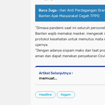
Baca Juga :
Hari Anti Perdagangan Oran
Banten Ajak Masyarakat Cegah TPPO
"Dimasa pandemi saat ini seluruh persone
Banten wajib memakai masker, mengecek 
protokol kesehatan untuk memutus mata ra
ujarnya.
"Dengan adanya sispam mako dan taat pr
aman dan dapat menekan penyebaran Covid
Artikel Selanjutnya
memuat...
Headline
Ragam