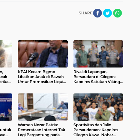
SHARE
n,
KPAI Kecam Bigmo
Rival di Lapangan,
ncak
Libatkan Anak di Bawah
Bersaudara di Cilegon:
rikan
Umur Promosikan Liquid
Kapolres Satukan Viking
Vape, Minta Aparat
dan Jak Mania Demi
Bertindak Tegas
Nobar Damai Piala
Presiden 2026
Wamen Nezar Patria:
Sportivitas dan Jalin
 untuk
Pemerataan Internet Tak
Persaudaraan: Kapolres
ove
Lagi Bergantung pada
Cilegon Kawal Nobar
gital
BTS
Persib vs Persija