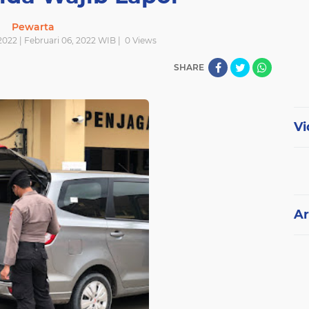
Pewarta
2022 | Februari 06, 2022 WIB |
0
Views
SHARE
Vi
Ar