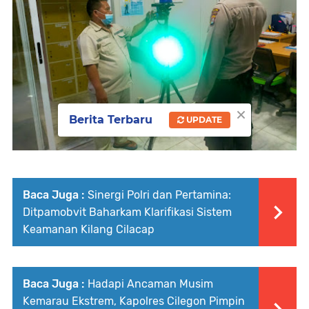
×
Berita Terbaru
UPDATE
Baca Juga :
Sinergi Polri dan Pertamina:
Ditpamobvit Baharkam Klarifikasi Sistem
Keamanan Kilang Cilacap
Baca Juga :
Hadapi Ancaman Musim
Kemarau Ekstrem, Kapolres Cilegon Pimpin