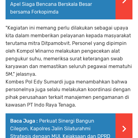
Apel Siaga Bencana Berskala Besar
bersama Forkopimda
"Kegiatan ini memang perlu dilakukan sebagai upaya
kita dalam memberikan pelayanan kepada masyarakat
terutama mitra Ditpamobvit. Personel yang dipimpin
oleh Kompol Winarno melakukan pengecekan alat
pengukur suhu, memeriksa surat keterangan swab
karyawan dan memastikan seluruh pegawai mematuhi
5M," jelasnya.
Kombes Pol Edy Sumardi juga menambahkan bahwa
personelnya juga selalu melakukan koordinasi dengan
pihak perusahaan terkait manajemen pengamanan di
kawasan PT Indo Raya Tenaga.
Baca Juga :
Perkuat Sinergi Bangun
Cilegon, Kapolres Jalin Silaturahmi
Strategis dengan MUI, Kejaksaan dan DPRD