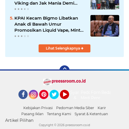
Viking dan Jak Mania Demi
Nobar Damai Piala Presiden
2026
KPAI Kecam Bigmo Libatkan
Anak di Bawah Umur
Promosikan Liquid Vape, Minta
Aparat Bertindak Tegas
Lihat Selengkapnya
Syarat
Pedoman
Form
Redaksi
&
Media
Pengaduan
Facebook
Instagram
Pinterest
Twitter
YouTube
Ketentuan
Siber
Kebijakan Privasi
Pedoman Media Siber
Karir
Pasang Iklan
Tentang Kami
Syarat & Ketentuan
Artikel Pilihan
Copyright ©
2026 preessroom.co.id