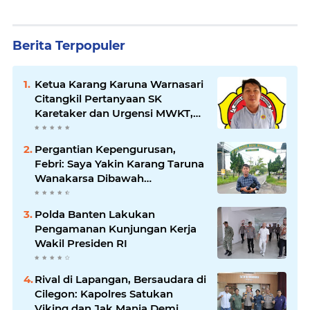
Berita Terpopuler
Ketua Karang Karuna Warnasari
Citangkil Pertanyaan SK
Karetaker dan Urgensi MWKT,
Saat Suasana Berduka
Pergantian Kepengurusan,
Febri: Saya Yakin Karang Taruna
Wanakarsa Dibawah
Kepemimpinan Bung Entus
Jauh Membawa Manfaat
Polda Banten Lakukan
Pengamanan Kunjungan Kerja
Wakil Presiden RI
Rival di Lapangan, Bersaudara di
Cilegon: Kapolres Satukan
Viking dan Jak Mania Demi