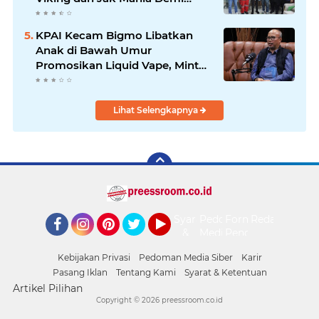
Nobar Damai Piala Presiden
2026
KPAI Kecam Bigmo Libatkan
Anak di Bawah Umur
Promosikan Liquid Vape, Minta
Aparat Bertindak Tegas
Lihat Selengkapnya
Syarat
Pedoman
Form
Redaksi
&
Media
Pengaduan
Facebook
Instagram
Pinterest
Twitter
YouTube
Ketentuan
Siber
Kebijakan Privasi
Pedoman Media Siber
Karir
Pasang Iklan
Tentang Kami
Syarat & Ketentuan
Artikel Pilihan
Copyright ©
2026 preessroom.co.id