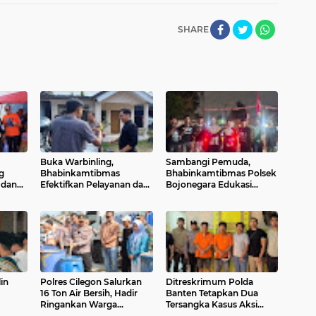
SHARE
Buka Warbinling,
Sambangi Pemuda,
g
Bhabinkamtibmas
Bhabinkamtibmas Polsek
 dan
Efektifkan Pelayanan dan
Bojonegara Edukasi
Pengayoman di tengah
Kamtibmas dan
Masyarakat
Sosialisasi Hotline Polri 110
in
Polres Cilegon Salurkan
Ditreskrimum Polda
16 Ton Air Bersih, Hadir
Banten Tetapkan Dua
Ringankan Warga
Tersangka Kasus Aksi
olat
Pulomerak di Tengah
Anarkis dan Penghasutan