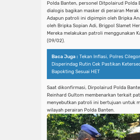
Polda Banten, personel Ditpolairud Polda 
dialogis bagikan masker di perairan Merak
Adapun patroli ini dipimpin oleh Bripka 
oleh Bripka Sopian Adi, Brigpol Slamet He
Mereka melakukan patroli menggunakan Kap
(09/02).
Baca Juga :
Tekan Inflasi, Polres Cileg
Disperindag Rutin Cek Pastikan Keterse
Bapokting Sesuai HET
Saat dikonfirmasi, Dirpolairud Polda Ban
Reinhard Gultom membenarkan terkait patro
menyebutkan patroli ini bertujuan untuk 
wilayah perairan Polda Banten.