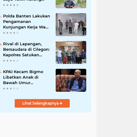
Taruna Wanakarsa
Dibawah
Kepemimpinan Bung
Polda Banten Lakukan
Entus Jauh Membawa
Pengamanan
Manfaat
Kunjungan Kerja Wakil
Presiden RI
Rival di Lapangan,
Bersaudara di Cilegon:
Kapolres Satukan
Viking dan Jak Mania
Demi Nobar Damai
Piala Presiden 2026
KPAI Kecam Bigmo
Libatkan Anak di
Bawah Umur
Promosikan Liquid
Vape, Minta Aparat
Bertindak Tegas
Lihat Selengkapnya