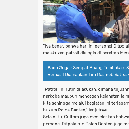
"Iya benar, bahwa hari ini personel Ditpol
melakukan patroli dialogis di perairan Mer
Baca Juga :
Sempat Buang Tembakan, 3
Berhasil Diamankan Tim Resmob Satresk
"Patroli ini rutin dilakukan, dimana tuju
narkoba maupun mencegah kejahatan lainn
kita sehingga melalui kegiatan ini terjag
hukum Polda Banten," lanjutnya.
Selain itu, Gultom juga menjelaskan bahwa 
personel Ditpolairud Polda Banten juga 