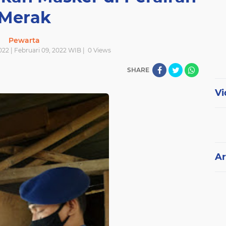
Merak
Pewarta
022 | Februari 09, 2022 WIB |
0
Views
SHARE
Vi
Ar