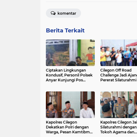
komentar
Berita Terkait
Ciptakan Lingkungan
Cilegon Off Road
Kondusif, Personil Polsek
Challenge Jadi Ajan
Anyar Kunjungi Pos
Pererat Silaturahmi
Kamling
Kebersamaan
Kapolres Cilegon
Kapolres Cilegon Jal
Dekatkan Polri dengan
Silaturahmi dengan
Warga, Pesan Kamtibmas
Tokoh Agama dan
Menggema di Masjid
Masyarakat Usai Sh