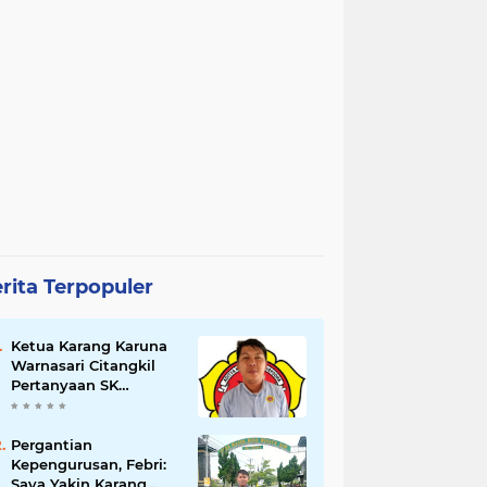
rita Terpopuler
Ketua Karang Karuna
Warnasari Citangkil
Pertanyaan SK
Karetaker dan Urgensi
MWKT, Saat Suasana
Berduka
Pergantian
Kepengurusan, Febri:
Saya Yakin Karang