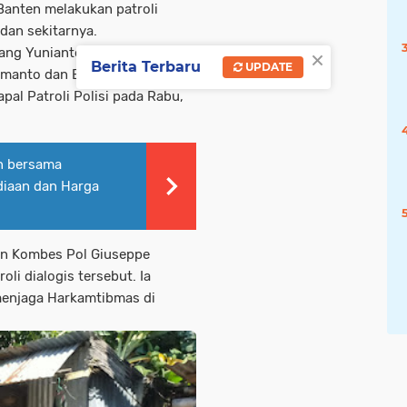
Banten melakukan patroli
 dan sekitarnya.
×
Anang Yunianto yang didampingi
Berita Terbaru
UPDATE
rmanto dan Briptu Irvan.
al Patroli Polisi pada Rabu,
on bersama
diaan dan Harga
ten Kombes Pol Giuseppe
li dialogis tersebut. Ia
menjaga Harkamtibmas di