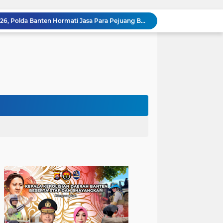
Duduk dan Ngopi Bareng, Bhabinkamtibmas Polsek Bojonegara Kunjungi dan Sosialisasi Call Center 110 di Desa Mekarjaya
Sosialisasi Hotline Polri 110, Bhabinkamtibmas Polsek Bojonegara Sambangi Warga melalui Patroli Dialogis
Cegah Balap Liar dan Gangguan Keamanan, Personil Polsek Anyar Patroli Kewilayahan Dalam Jaga Lingkungan
Anggota Polsek Anyar Patroli di Daerah Wisata Dalam Menjaga Keamanan
Jalin Kedekatan dan Ciptakan Kondusifitas, Personil Polsek Anyar Kunjungi Pos Kamling di Wilayahnya
Permudah Layanan, Polda Banten Hadirkan SIM Keliling untuk Masyarakat Bayah, Lebak
esehatan Gratis Polda Banten di Bayah - Lebak
Wakapolda Banten Tekankan Soliditas Personel dan Kesiapan Hadapi Karhutla Saat Apel Pagi
Peringati Hari Konservasi Alam Nasional, Kapolda Banten Ajak Masyarakat Jaga Kelestarian Alam
Hari Veteran Nasional 2026, Polda Banten Hormati Jasa Para Pejuang Bangsa