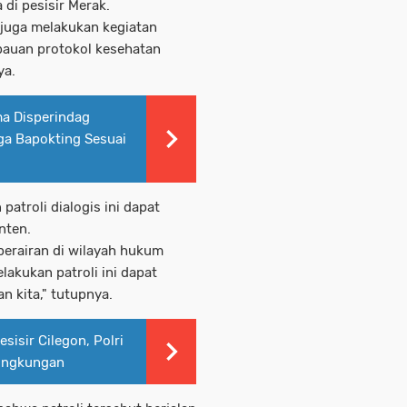
di pesisir Merak.
a juga melakukan kegiatan
auan protokol kesehatan
ya.
ma Disperindag
ga Bapokting Sesuai
patroli dialogis ini dapat
nten.
perairan di wilayah hukum
akukan patroli ini dapat
an kita," tutupnya.
isir Cilegon, Polri
Lingkungan