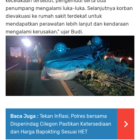
kecelakaan tersebut, pengemudi serta dua
penumpang mengalami luka-luka. Selanjutnya korban
dievakuasi ke rumah sakit terdekat untuk
mendapatkan perawatan lebih lanjut dan kendaraan
mengalami kerusakan," ujar Budi.
Baca Juga :
Tekan Inflasi, Polres bersama
Disperindag Cilegon Pastikan Ketersediaan
dan Harga Bapokting Sesuai HET