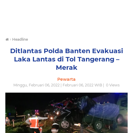
›
Headline
Ditlantas Polda Banten Evakuasi
Laka Lantas di Tol Tangerang –
Merak
Pewarta
Minggu, Februari 06, 2022 | Februari 06, 2022 WIB |
0
Views