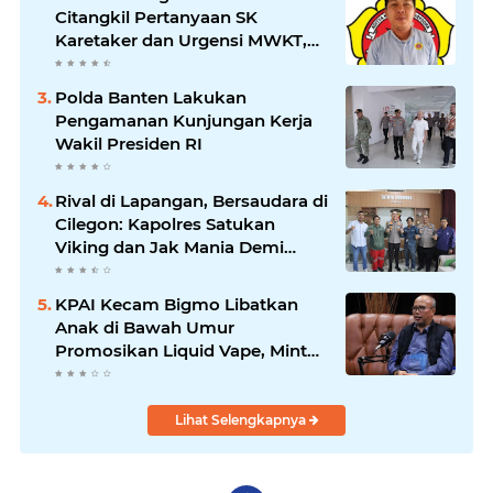
Citangkil Pertanyaan SK
Karetaker dan Urgensi MWKT,
Saat Suasana Berduka
Polda Banten Lakukan
Pengamanan Kunjungan Kerja
Wakil Presiden RI
Rival di Lapangan, Bersaudara di
Cilegon: Kapolres Satukan
Viking dan Jak Mania Demi
Nobar Damai Piala Presiden
2026
KPAI Kecam Bigmo Libatkan
Anak di Bawah Umur
Promosikan Liquid Vape, Minta
Aparat Bertindak Tegas
Lihat Selengkapnya