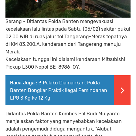
Serang - Ditlantas Polda Banten mengevakuasi
kecelakaan lalu lintas pada Sabtu (05/02) sekitar pukul
02.00 WIB di ruas jalur tol Tangerang-Merak tepatnya
di KM 83.200.A, kendaraan dari Tangerang menuju
Merak.
Kecelakaan tunggal ini dialami kendaraan Mitsubishi
Pickup L300 Nopol BE-8986-OY.
Baca Juga :
3 Pelaku Diamankan, Polda
Banten Bongkar Praktik Ilegal Pemindahan
LPG 3 Kg ke 12 Kg
Dirlantas Polda Banten Kombes Pol Budi Mulyanto
menjelaskan faktor yang menyebabkan kecelakaan
adalah pengemudi diduga mengantuk. "Akibat