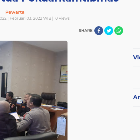
Pewarta
022 | Februari 03, 2022 WIB |
0
Views
SHARE
Vi
Ar