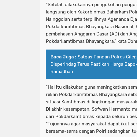
"Setelah dilakukannya pengukuhan pengur
langsung oleh Kakorbinmas Baharkam Polr
Nainggolan serta terpilihnya Agenanda D
Pokdarkamtibmas Bhayangkara Nasional, 
pembahasan Anggaran Dasar (AD) dan An
Pokdarkamtibmas Bhayangkara," kata Jo
Baca Juga :
Satgas Pangan Polres Cile
Disperindag Terus Pastikan Harga Bapokt
Ramadhan
"Hal itu dilakukan guna meningkatkan sem
rekan Pokdarkamtibmas Bhayangkara sebag
situasi Kamtibmas di lingkungan masyarak
Di akhir kesempatan, Sofwan Hermanto m
dari Pokdarkamtibmas kepada seluruh pes
“Tujuannya agar masyarakat dapat ikut s
bersama-sama dengan Polri sedangkan t