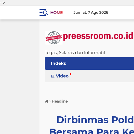
-->
HOME
Jum'at
7 Agu 2026
Tegas, Selaras dan Informatif
Indeks
Video
›
Headline
Dirbinmas Pold
Bersama Para K