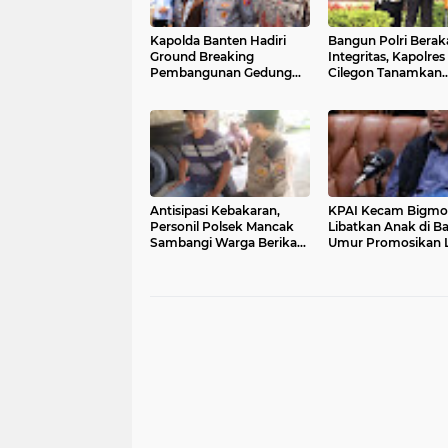
Kapolda Banten Hadiri
Bangun Polri Berak
Ground Breaking
Integritas, Kapolres
Pembangunan Gedung
Cilegon Tanamkan
Kantor DPD RI di Ibu Kota
Filosofi Pohon
Provinsi Banten
Kepemimpinan unt
Wujudkan Pelayan
Presisi
Antisipasi Kebakaran,
KPAI Kecam Bigmo
Personil Polsek Mancak
Libatkan Anak di B
Sambangi Warga Berikan
Umur Promosikan L
Imbauan
Vape, Minta Aparat
Bertindak Tegas