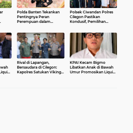
ar
Polda Banten Tekankan
Polsek Ciwandan Polres
Pentingnya Peran
Cilegon Pastikan
Perempuan dalam
Kondusif, Pemilihan
Pembangunan Bangsa
Ketua Karang Taruna
uk
Randakari Sukses Digelar
an
Rival di Lapangan,
KPAI Kecam Bigmo
awah
Bersaudara di Cilegon:
Libatkan Anak di Bawah
iquid
Kapolres Satukan Viking
Umur Promosikan Liquid
dan Jak Mania Demi
Vape, Minta Aparat
Nobar Damai Piala
Bertindak Tegas
Presiden 2026