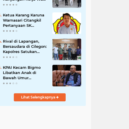
Presiden RI
Ketua Karang Karuna
Warnasari Citangkil
Pertanyaan SK
Karetaker dan Urgensi
MWKT, Saat Suasana
Berduka
Rival di Lapangan,
Bersaudara di Cilegon:
Kapolres Satukan
Viking dan Jak Mania
Demi Nobar Damai
Piala Presiden 2026
KPAI Kecam Bigmo
Libatkan Anak di
Bawah Umur
Promosikan Liquid
Vape, Minta Aparat
Bertindak Tegas
Lihat Selengkapnya