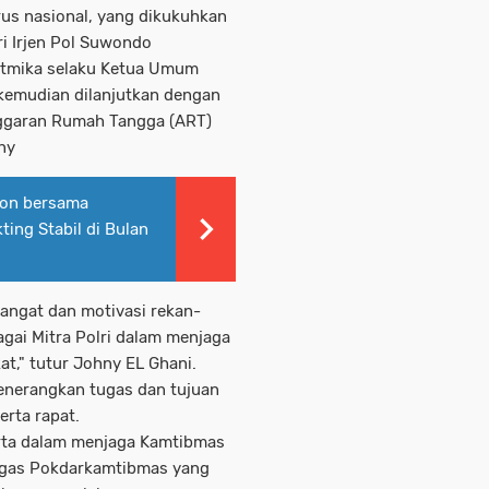
us nasional, yang dikukuhkan
i Irjen Pol Suwondo
jatmika selaku Ketua Umum
kemudian dilanjutkan dengan
ggaran Rumah Tangga (ART)
hny
gon bersama
ing Stabil di Bulan
angat dan motivasi rekan-
ai Mitra Polri dalam menjaga
at," tutur Johny EL Ghani.
enerangkan tugas dan tujuan
erta rapat.
erta dalam menjaga Kamtibmas
ugas Pokdarkamtibmas yang