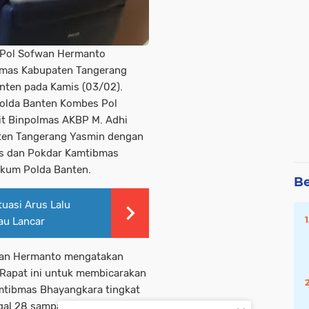
 Pol Sofwan Hermanto
bmas Kabupaten Tangerang
Banten pada Kamis (03/02).
Polda Banten Kombes Pol
it Binpolmas AKBP M. Adhi
ten Tangerang Yasmin dengan
res dan Pokdar Kamtibmas
ukum Polda Banten.
Be
uasi Arus Lalu
au Lancar
wan Hermanto mengatakan
 "Rapat ini untuk membicarakan
amtibmas Bhayangkara tingkat
gal 28 sampai 29 Januari 2022