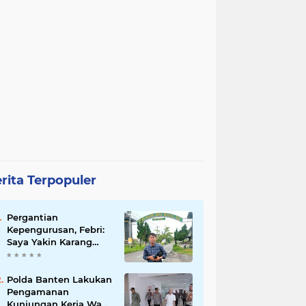
rita Terpopuler
Pergantian
Kepengurusan, Febri:
Saya Yakin Karang
Taruna Wanakarsa
Dibawah
Kepemimpinan Bung
Polda Banten Lakukan
Entus Jauh Membawa
Pengamanan
Manfaat
Kunjungan Kerja Wakil