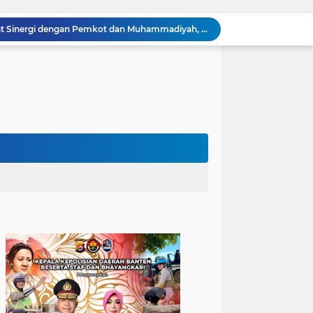
Kapolres Cilegon Perkuat Sinergi dengan Pemkot dan Muhammadiyah, Bersama Jaga Cilegon Tetap Aman serta Kondusif
Polres Cilegon Salurkan 16 Ton Air Bersih, Hadir Ringankan Warga Pulomerak di Tengah Kemarau
Ditreskrimum Polda Banten Tetapkan Dua Tersangka Kasus Aksi Anarkis dan Penghasutan di Balaraja
Bhabinkamtibmas Polsek Purwakarta Gencarkan Himbauan Dilarang Membakar Sampah Sembarangan Saat Musim Kemarau
Sinergitas, Bhabinkamtibmas Polsek Anyar Jalin Silaturahmi Bersama Masyarakat
Sambangi Pemuda, Bhabinkamtibmas Polsek Bojonegara Edukasi Kamtibmas dan Sosialisasi Hotline Polri 110
Dialog Kamtibmas, Anggota Polsek Bojonegara Patroli Malam, Sambangi Warga Sosialisasi Layanan Kepolisian 110
Polsek Bojonegara Salurkan 24 Ribu Liter Air Bersih dan Tandon, Hadirkan Harapan di Tengah Kemarau
Kapolres Cilegon Dekatkan Polri dengan Warga, Pesan Kamtibmas Menggema di Masjid Raudhatul Muttaqin
Kapolres Cilegon Jalin Silaturahmi dengan Tokoh Agama dan Masyarakat Usai Sholat Jumat di Masjid Raudotul Mutaqien