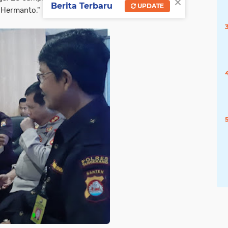
×
Berita Terbaru
UPDATE
n Hermanto," kata Sofwan