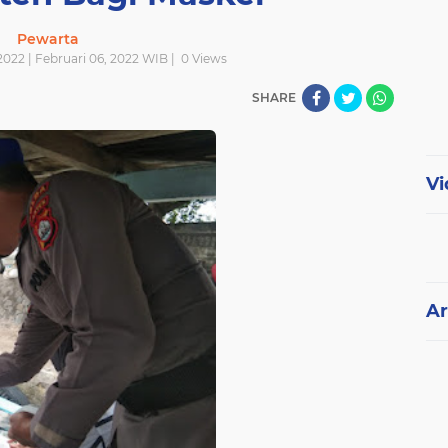
Pewarta
2022 | Februari 06, 2022 WIB |
0
Views
SHARE
Vi
Ar