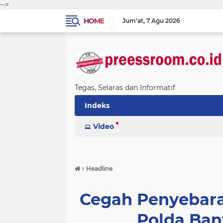
-->
HOME
Jum'at
7 Agu 2026
Tegas, Selaras dan Informatif
Indeks
Video
›
Headline
Cegah Penyebaran
Polda Ban