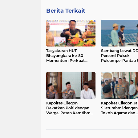
Berita Terkait
Tasyakuran HUT
Sambang Lewat DD
Bhayangkara ke-80
Personil Polsek
Momentum Perkuat
Puloampel Pantau S
Pengabdian Polri untuk
Kamtibmas di
Masyarakat
Lingkungan Masyar
Pesisir
Kapolres Cilegon
Kapolres Cilegon Jal
Dekatkan Polri dengan
Silaturahmi dengan
Warga, Pesan Kamtibmas
Tokoh Agama dan
Menggema di Masjid
Masyarakat Usai Sh
Raudhatul Muttaqin
Jumat di Masjid Ra
Mutaqien