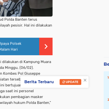
rud Polda Banten terus
ayah pesisir. Hal ini dilakukan
 Upaya Polsek
Malam Hari
ni dilakukan di Kampung Muara
Be
da Minggu, (06/02).
ten Kombes Pol Giuseppe
×
atan tersebut. Ia
Berita Terbaru
UPDATE
ini bertujuan untuk mencegah
ga saat ini personel
lakukan pembagian masker
 wilayah hukum Polda Banten,"