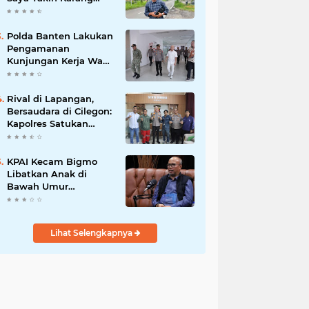
Taruna Wanakarsa
Dibawah
Kepemimpinan Bung
Polda Banten Lakukan
Entus Jauh Membawa
Pengamanan
Manfaat
Kunjungan Kerja Wakil
Presiden RI
Rival di Lapangan,
Bersaudara di Cilegon:
Kapolres Satukan
Viking dan Jak Mania
Demi Nobar Damai
Piala Presiden 2026
KPAI Kecam Bigmo
Libatkan Anak di
Bawah Umur
Promosikan Liquid
Vape, Minta Aparat
Bertindak Tegas
Lihat Selengkapnya