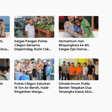
S,
Satgas Pangan Polres
Momentum Hari
Cilegon bersama
Bhayangkara ke-80,
ituasi
Disperindag, Rutin Cek
Satgas Ops Damai
dan Pastikan Harga
Cartenz Eratkan
akat
Bapokting Tetap Stabil di
Kedekatan dengan
Sejumlah Titik
Masyarakat Lewat Baksos
in
Polres Cilegon Salurkan
Ditreskrimum Polda
16 Ton Air Bersih, Hadir
Banten Tetapkan Dua
Ringankan Warga
Tersangka Kasus Aksi
olat
Pulomerak di Tengah
Anarkis dan Penghasutan
udotul
Kemarau
di Balaraja