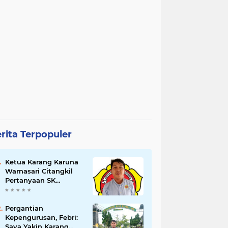
rita Terpopuler
Ketua Karang Karuna
Warnasari Citangkil
Pertanyaan SK
Karetaker dan Urgensi
MWKT, Saat Suasana
Berduka
Pergantian
Kepengurusan, Febri:
Saya Yakin Karang