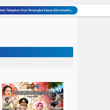
Ditreskrimum Polda Banten Tetapkan Dua Tersangka Kasus Aksi Anarkis dan Penghasutan di Balaraja
Bhabinkamtibmas Polsek Purwakarta Gencarkan Himbauan Dilarang Membakar Sampah Sembarangan Saat Musim Kemarau
Sinergitas, Bhabinkamtibmas Polsek Anyar Jalin Silaturahmi Bersama Masyarakat
502 Ribu Liter Air Bersih Disalurkan Polda Banten untuk Enam Kecamatan di Kabupaten Serang
Melalui Talkshow RRI Banten, Polda Banten Edukasi Masyarakat tentang Bahaya Karhutla dan Konsekuensi Hukum Pembakaran Lahan
Patroli Malam, Polsek Cinangka Wujudkan Lingkungan Masyarakat Tetap Kondusif
Kapolres Cilegon Dekatkan Polri dengan Warga, Pesan Kamtibmas Menggema di Masjid Raudhatul Muttaqin
Kapolres Cilegon Jalin Silaturahmi dengan Tokoh Agama dan Masyarakat Usai Sholat Jumat di Masjid Raudotul Mutaqien
Kapolres Cilegon Perkuat Sinergi dengan Pemkot dan Muhammadiyah, Bersama Jaga Cilegon Tetap Aman serta Kondusif
Polres Cilegon Salurkan 16 Ton Air Bersih, Hadir Ringankan Warga Pulomerak di Tengah Kemarau