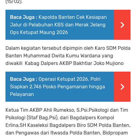
(15/02).
Baca Juga :
Kapolda Banten Cek Kesiapan
Jalur di Pelabuhan KBS dan Merak Jelang
Ops Ketupat Maung 2026
Dalam kegiatan tersebut dipimpin oleh Karo SDM Polda
Banten Muhammad Dwita Kumu Wardana yang
diwakili Kabag Dalpers AKBP Bakhtiar Joko Mujiono
Baca Juga :
Operasi Ketupat 2026, Polri
Siapkan 2.746 Posko Pengamanan hingga
Pelayanan
Ketua Tim AKBP Ahli Rumekso, S.Psi.Psikologi dan Tim
Psikologi (Staf Bag.Psi), dari Bagdalpers Kompol
Erlina,SH Kaseleksi Bagdalpers Biro SDM Polda Banten,
dan Pengawas dari Itwasda Polda Banten, Bidpropam