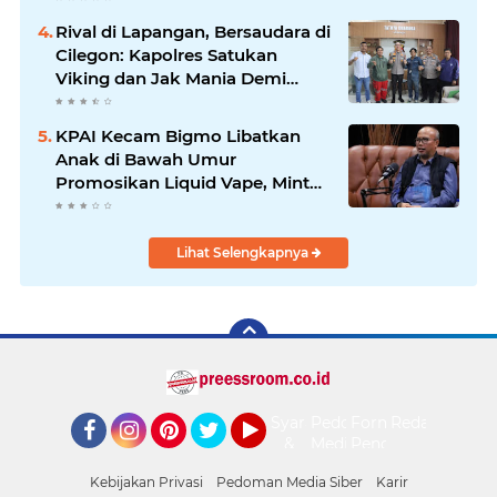
Rival di Lapangan, Bersaudara di
Cilegon: Kapolres Satukan
Viking dan Jak Mania Demi
Nobar Damai Piala Presiden
2026
KPAI Kecam Bigmo Libatkan
Anak di Bawah Umur
Promosikan Liquid Vape, Minta
Aparat Bertindak Tegas
Lihat Selengkapnya
Syarat
Pedoman
Form
Redaksi
&
Media
Pengaduan
Facebook
Instagram
Pinterest
Twitter
YouTube
Ketentuan
Siber
Kebijakan Privasi
Pedoman Media Siber
Karir