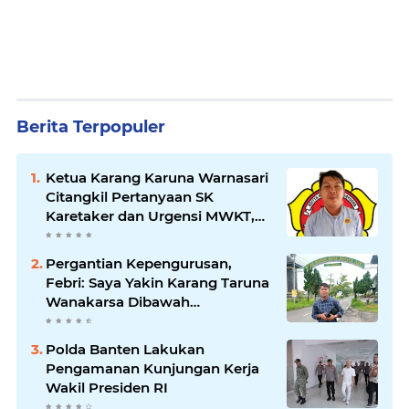
Berita Terpopuler
Ketua Karang Karuna Warnasari
Citangkil Pertanyaan SK
Karetaker dan Urgensi MWKT,
Saat Suasana Berduka
Pergantian Kepengurusan,
Febri: Saya Yakin Karang Taruna
Wanakarsa Dibawah
Kepemimpinan Bung Entus
Jauh Membawa Manfaat
Polda Banten Lakukan
Pengamanan Kunjungan Kerja
Wakil Presiden RI