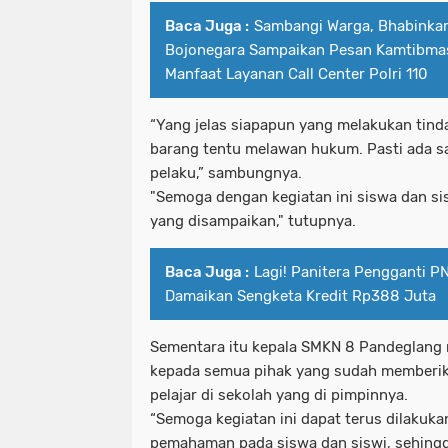
Baca Juga :
Sambangi Warga, Bhabinka
Bojonegara Sampaikan Pesan Kamtibmas 
Manfaat Layanan Call Center Polri 110
“Yang jelas siapapun yang melakukan tind
barang tentu melawan hukum. Pasti ada s
pelaku,” sambungnya.
"Semoga dengan kegiatan ini siswa dan s
yang disampaikan," tutupnya.
Baca Juga :
Lagi! Panitera Pengganti 
Damaikan Sengketa Kredit Rp388 Juta
Sementara itu kepala SMKN 8 Pandeglang 
kepada semua pihak yang sudah memberi
pelajar di sekolah yang di pimpinnya.
“Semoga kegiatan ini dapat terus dilaku
pemahaman pada siswa dan siswi, sehingg