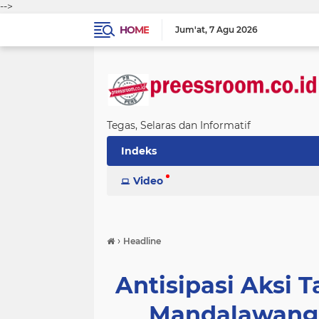
-->
HOME
Jum'at
7 Agu 2026
Tegas, Selaras dan Informatif
Indeks
Video
›
Headline
Antisipasi Aksi 
Mandalawangi