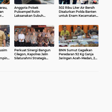
arau,
Anggota Polsek
502 Ribu Liter Air Bersih
kan
Puloampel Rutin
Disalurkan Polda Banten
r
Laksanakan Subuh
untuk Enam Kecamatan
Center
Keliling di Desa Binaannya
di Kabupaten Serang
dan Sampaikan Imbauan
usim
Perkuat Sinergi Bangun
BNN Sumut Gagalkan
Cilegon, Kapolres Jalin
Peredaran 92 Kg Ganja
impin
Silaturahmi Strategis
Jaringan Aceh-Medan, 2
dengan MUI, Kejaksaan
Orang Ditangkap
sama
dan DPRD