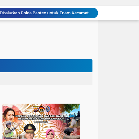
502 Ribu Liter Air Bersih Disalurkan Polda Banten untuk Enam Kecamatan di Kabupaten Serang
Melalui Talkshow RRI Banten, Polda Banten Edukasi Masyarakat tentang Bahaya Karhutla dan Konsekuensi Hukum Pembakaran Lahan
Polsek Bojonegara Salurkan 24 Ribu Liter Air Bersih dan Tandon, Hadirkan Harapan di Tengah Kemarau
Kapolres Cilegon Dekatkan Polri dengan Warga, Pesan Kamtibmas Menggema di Masjid Raudhatul Muttaqin
Kapolres Cilegon Jalin Silaturahmi dengan Tokoh Agama dan Masyarakat Usai Sholat Jumat di Masjid Raudotul Mutaqien
Kapolres Cilegon Perkuat Sinergi dengan Pemkot dan Muhammadiyah, Bersama Jaga Cilegon Tetap Aman serta Kondusif
Polres Cilegon Salurkan 16 Ton Air Bersih, Hadir Ringankan Warga Pulomerak di Tengah Kemarau
Ditreskrimum Polda Banten Tetapkan Dua Tersangka Kasus Aksi Anarkis dan Penghasutan di Balaraja
Bhabinkamtibmas Polsek Purwakarta Gencarkan Himbauan Dilarang Membakar Sampah Sembarangan Saat Musim Kemarau
Sinergitas, Bhabinkamtibmas Polsek Anyar Jalin Silaturahmi Bersama Masyarakat