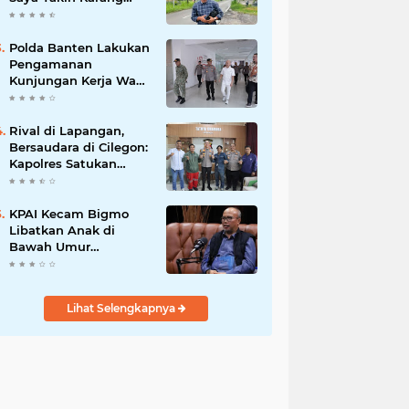
Taruna Wanakarsa
Dibawah
Kepemimpinan Bung
Polda Banten Lakukan
Entus Jauh Membawa
Pengamanan
Manfaat
Kunjungan Kerja Wakil
Presiden RI
Rival di Lapangan,
Bersaudara di Cilegon:
Kapolres Satukan
Viking dan Jak Mania
Demi Nobar Damai
Piala Presiden 2026
KPAI Kecam Bigmo
Libatkan Anak di
Bawah Umur
Promosikan Liquid
Vape, Minta Aparat
Bertindak Tegas
Lihat Selengkapnya