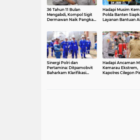
36 Tahun 11 Bulan
Hadapi Musim Kem
Mengabdi, Kompol Sigit
Polda Banten Siap
Dermawan Naik Pangkat
Layanan Bantuan Ai
dan Raih Penghargaan
Bersih Melalui Call 
Umrah dari Kapolres
110
Cilegon
Sinergi Polri dan
Hadapi Ancaman M
Pertamina: Ditpamobvit
Kemarau Ekstrem,
Baharkam Klarifikasi
Kapolres Cilegon P
Sistem Keamanan Kilang
Apel Siaga Bencana
Cilacap
Berskala Besar ber
Forkopimda