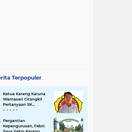
rita Terpopuler
Ketua Karang Karuna
Warnasari Citangkil
Pertanyaan SK
Karetaker dan Urgensi
MWKT, Saat Suasana
Berduka
Pergantian
Kepengurusan, Febri:
Saya Yakin Karang