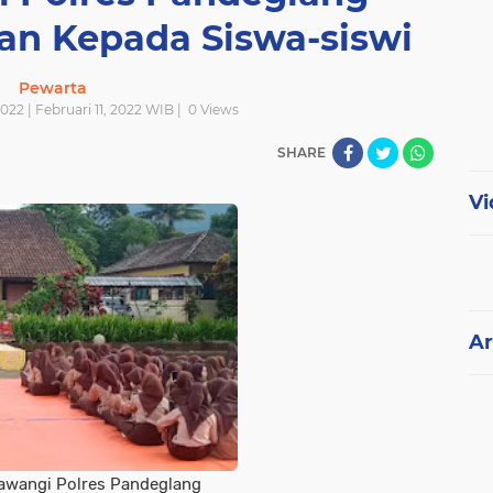
an Kepada Siswa-siswi
Pewarta
2022 | Februari 11, 2022 WIB |
0
Views
SHARE
Vi
Ar
awangi Polres Pandeglang