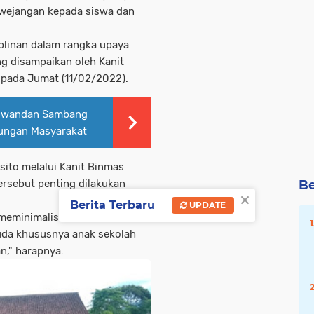
 wejangan kepada siswa dan
plinan dalam rangka upaya
ng disampaikan oleh Kanit
pada Jumat (11/02/2022).
Ciwandan Sambang
dungan Masyarakat
ito melalui Kanit Binmas
rsebut penting dilakukan
Be
×
Berita Terbaru
UPDATE
meminimalisir serta
da khususnya anak sekolah
n," harapnya.