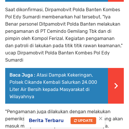
Saat dikonfirmasi, Dirpamobvit Polda Banten Kombes
Pol Edy Sumardi membenarkan hal tersebut. "Iya
Benar personel Ditpamobvit Polda Banten melakukan
pengamanan di PT Cemindo Gemilang Tbk dan di
pimpin oleh Kompol Ferizal. Kegiatan pengamanan
dan patroli di lakukan pada titik titik rawan keamanan,"
ucap Dirpamobvit Polda Banten Kombes Pol Edy
Sumardi
Baca Juga :
Atasi Dampak Kekeringan,
Polsek Cikande Kembali Salurkan 24.000
Liter Air Bersih kepada Masyarakat di
Wilayahnya
"Pengamanan juga dilakukan dengan melakukan
×
pemeriksaan kendaraan, barang dan orang yang akan
Berita Terbaru
UPDATE
masuk maupun keluar perusahaan" tambahnya.