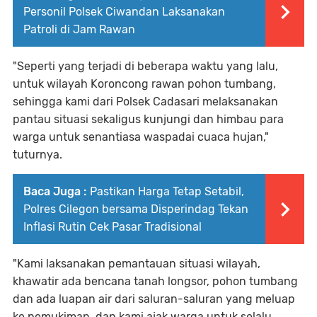
Personil Polsek Ciwandan Laksanakan
Patroli di Jam Rawan
"Seperti yang terjadi di beberapa waktu yang lalu,
untuk wilayah Koroncong rawan pohon tumbang,
sehingga kami dari Polsek Cadasari melaksanakan
pantau situasi sekaligus kunjungi dan himbau para
warga untuk senantiasa waspadai cuaca hujan,"
tuturnya.
Baca Juga :
Pastikan Harga Tetap Setabil,
Polres Cilegon bersama Disperindag Tekan
Inflasi Rutin Cek Pasar Tradisional
"Kami laksanakan pemantauan situasi wilayah,
khawatir ada bencana tanah longsor, pohon tumbang
dan ada luapan air dari saluran-saluran yang meluap
ke pemukiman, dan kami ajak warga untuk selalu