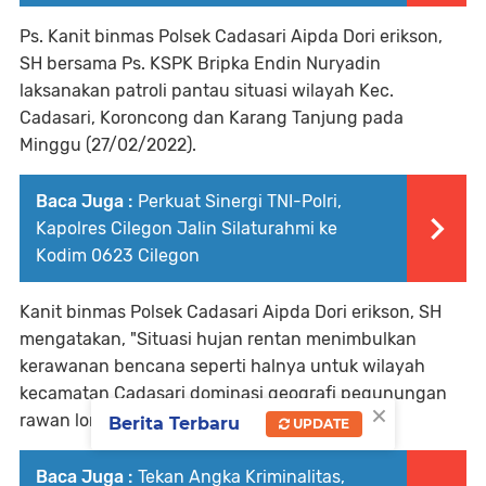
Ps. Kanit binmas Polsek Cadasari Aipda Dori erikson,
SH bersama Ps. KSPK Bripka Endin Nuryadin
laksanakan patroli pantau situasi wilayah Kec.
Cadasari, Koroncong dan Karang Tanjung pada
Minggu (27/02/2022).
Baca Juga :
Perkuat Sinergi TNI-Polri,
Kapolres Cilegon Jalin Silaturahmi ke
Kodim 0623 Cilegon
Kanit binmas Polsek Cadasari Aipda Dori erikson, SH
mengatakan, "Situasi hujan rentan menimbulkan
kerawanan bencana seperti halnya untuk wilayah
kecamatan Cadasari dominasi geografi pegunungan
×
rawan longsor dan pohon tumbang".
Berita Terbaru
UPDATE
Baca Juga :
Tekan Angka Kriminalitas,