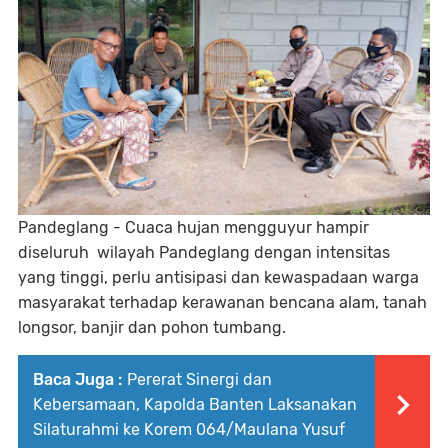
Pandeglang - Cuaca hujan mengguyur hampir
diseluruh wilayah Pandeglang dengan intensitas
yang tinggi, perlu antisipasi dan kewaspadaan warga
masyarakat terhadap kerawanan bencana alam, tanah
longsor, banjir dan pohon tumbang.
Baca Juga :
Pererat Sinergi dan
Kebersamaan, Kapolda Banten Laksanakan
Silaturahmi ke Korem 064/Maulana Yusuf