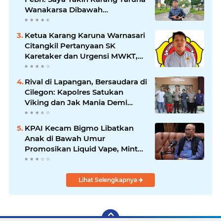
Wanakarsa Dibawah
Kepemimpinan Bung Entus
Jauh Membawa Manfaat
Ketua Karang Karuna Warnasari
Citangkil Pertanyaan SK
Karetaker dan Urgensi MWKT,
Saat Suasana Berduka
Rival di Lapangan, Bersaudara di
Cilegon: Kapolres Satukan
Viking dan Jak Mania Demi
Nobar Damai Piala Presiden
2026
KPAI Kecam Bigmo Libatkan
Anak di Bawah Umur
Promosikan Liquid Vape, Minta
Aparat Bertindak Tegas
Lihat Selengkapnya