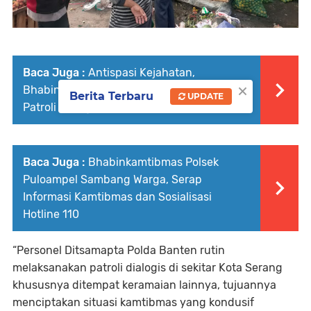
Baca Juga :
Antispasi Kejahatan,
×
Bhabinkamtibmas Polsek Bojonegara
Berita Terbaru
UPDATE
Patroli Dialogis dan Sosialisasi Layanan 110
Baca Juga :
Bhabinkamtibmas Polsek
Puloampel Sambang Warga, Serap
Informasi Kamtibmas dan Sosialisasi
Hotline 110
“Personel Ditsamapta Polda Banten rutin
melaksanakan patroli dialogis di sekitar Kota Serang
khususnya ditempat keramaian lainnya, tujuannya
menciptakan situasi kamtibmas yang kondusif