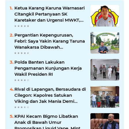
Ketua Karang Karuna Warnasari
Citangkil Pertanyaan SK
Karetaker dan Urgensi MWKT,
Saat Suasana Berduka
Pergantian Kepengurusan,
Febri: Saya Yakin Karang Taruna
Wanakarsa Dibawah
Kepemimpinan Bung Entus
Jauh Membawa Manfaat
Polda Banten Lakukan
Pengamanan Kunjungan Kerja
Wakil Presiden RI
Rival di Lapangan, Bersaudara di
Cilegon: Kapolres Satukan
Viking dan Jak Mania Demi
Nobar Damai Piala Presiden
2026
KPAI Kecam Bigmo Libatkan
Anak di Bawah Umur
Promosikan Liquid Vape, Minta