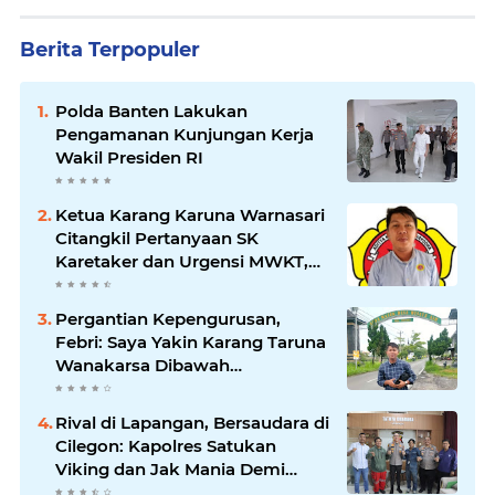
Berita Terpopuler
Polda Banten Lakukan
Pengamanan Kunjungan Kerja
Wakil Presiden RI
Ketua Karang Karuna Warnasari
Citangkil Pertanyaan SK
Karetaker dan Urgensi MWKT,
Saat Suasana Berduka
Pergantian Kepengurusan,
Febri: Saya Yakin Karang Taruna
Wanakarsa Dibawah
Kepemimpinan Bung Entus
Jauh Membawa Manfaat
Rival di Lapangan, Bersaudara di
Cilegon: Kapolres Satukan
Viking dan Jak Mania Demi
Nobar Damai Piala Presiden