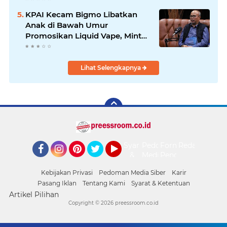
2026
KPAI Kecam Bigmo Libatkan
Anak di Bawah Umur
Promosikan Liquid Vape, Minta
Aparat Bertindak Tegas
Lihat Selengkapnya
Syarat
Pedoman
Form
Redaksi
&
Media
Pengaduan
Facebook
Instagram
Pinterest
Twitter
YouTube
Ketentuan
Siber
Kebijakan Privasi
Pedoman Media Siber
Karir
Pasang Iklan
Tentang Kami
Syarat & Ketentuan
Artikel Pilihan
Copyright ©
2026 preessroom.co.id