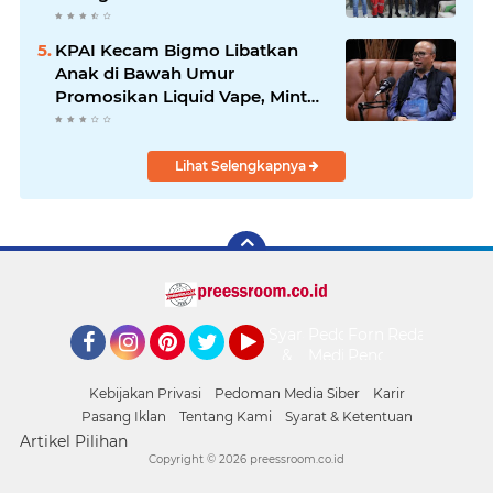
Nobar Damai Piala Presiden
2026
KPAI Kecam Bigmo Libatkan
Anak di Bawah Umur
Promosikan Liquid Vape, Minta
Aparat Bertindak Tegas
Lihat Selengkapnya
Syarat
Pedoman
Form
Redaksi
&
Media
Pengaduan
Facebook
Instagram
Pinterest
Twitter
YouTube
Ketentuan
Siber
Kebijakan Privasi
Pedoman Media Siber
Karir
Pasang Iklan
Tentang Kami
Syarat & Ketentuan
Artikel Pilihan
Copyright ©
2026 preessroom.co.id