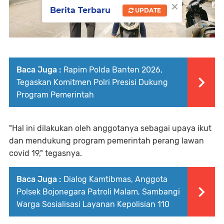
×
Berita Terbaru
UPDATE
Baca Juga :
Rapim Polda Banten 2026,
Tegaskan Komitmen Polri Presisi Dukung
Program Pemerintah
"Hal ini dilakukan oleh anggotanya sebagai upaya ikut
dan mendukung program pemerintah perang lawan
covid 19," tegasnya.
Baca Juga :
Dialog Kamtibmas, Anggota
Polsek Bojonegara Patroli Malam, Sambangi
Warga Sosialisasi Layanan Kepolisian 110