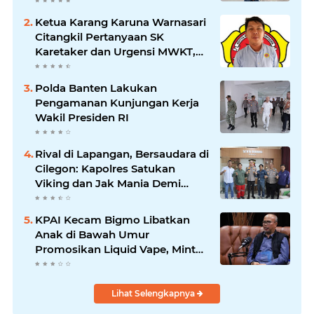
Kepemimpinan Bung Entus
Jauh Membawa Manfaat
Ketua Karang Karuna Warnasari
Citangkil Pertanyaan SK
Karetaker dan Urgensi MWKT,
Saat Suasana Berduka
Polda Banten Lakukan
Pengamanan Kunjungan Kerja
Wakil Presiden RI
Rival di Lapangan, Bersaudara di
Cilegon: Kapolres Satukan
Viking dan Jak Mania Demi
Nobar Damai Piala Presiden
2026
KPAI Kecam Bigmo Libatkan
Anak di Bawah Umur
Promosikan Liquid Vape, Minta
Aparat Bertindak Tegas
Lihat Selengkapnya