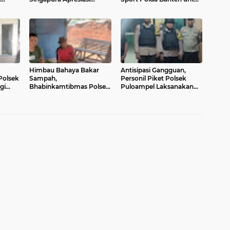
sikan
Pengamanan VIP dari
Kapolri Cup 2026
Ditpamobvit Baharkam
Polri
Himbau Bahaya Bakar
Antisipasi Gangguan,
Polsek
Sampah,
Personil Piket Polsek
gi
Bhabinkamtibmas Polsek
Puloampel Laksanakan
Puloampel DDS dan
Sispam Mako Wujud
Sosialisasikan Layanan 110
Kesiapsiagaan