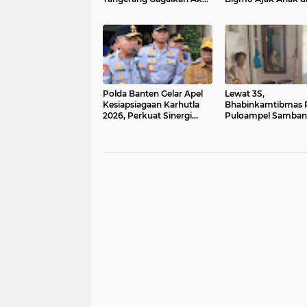
Curanmor saat Blue Light
Bawah Umur Promo
Patrol
Vape
Polda Banten Gelar Apel
Lewat 3S,
Kesiapsiagaan Karhutla
Bhabinkamtibmas 
2026, Perkuat Sinergi
Puloampel Samban
Antisipasi Bencana
Warganya Jalin
Komunikasi dan
Sampaikan Pesan
Kamtibmas