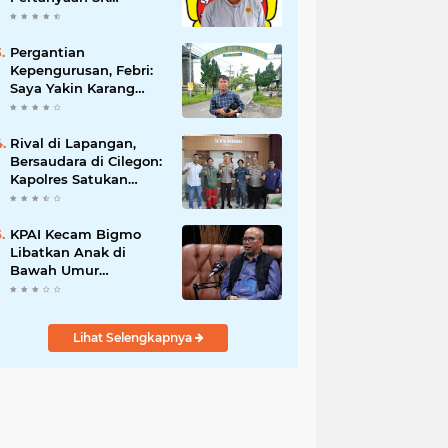
Karetaker dan Urgensi
MWKT, Saat Suasana
Berduka
Pergantian
Kepengurusan, Febri:
Saya Yakin Karang
Taruna Wanakarsa
Dibawah
Kepemimpinan Bung
Rival di Lapangan,
Entus Jauh Membawa
Bersaudara di Cilegon:
Manfaat
Kapolres Satukan
Viking dan Jak Mania
Demi Nobar Damai
Piala Presiden 2026
KPAI Kecam Bigmo
Libatkan Anak di
Bawah Umur
Promosikan Liquid
Vape, Minta Aparat
Bertindak Tegas
Lihat Selengkapnya