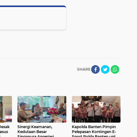
SHARE
Desak
Sinergi Keamanan,
Kapolda Banten Pimpin
Kasus
Kedutaan Besar
Pelepasan Kontingen E-
i
Singapura Apresiasi
Sport Polda Banten untuk