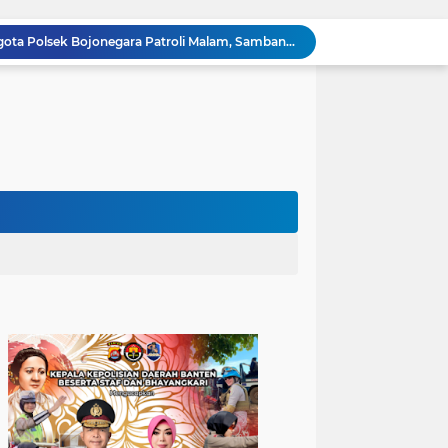
Dialog Kamtibmas, Anggota Polsek Bojonegara Patroli Malam, Sambangi Warga Sosialisasi Layanan Kepolisian 110
Polsek Bojonegara Salurkan 24 Ribu Liter Air Bersih dan Tandon, Hadirkan Harapan di Tengah Kemarau
Kapolres Cilegon Dekatkan Polri dengan Warga, Pesan Kamtibmas Menggema di Masjid Raudhatul Muttaqin
Kapolres Cilegon Jalin Silaturahmi dengan Tokoh Agama dan Masyarakat Usai Sholat Jumat di Masjid Raudotul Mutaqien
Kapolres Cilegon Perkuat Sinergi dengan Pemkot dan Muhammadiyah, Bersama Jaga Cilegon Tetap Aman serta Kondusif
Polres Cilegon Salurkan 16 Ton Air Bersih, Hadir Ringankan Warga Pulomerak di Tengah Kemarau
Ditreskrimum Polda Banten Tetapkan Dua Tersangka Kasus Aksi Anarkis dan Penghasutan di Balaraja
Patroli Blue Light dan Dialogis, Polsek Ciwandan Perkuat Sinergitas dengan Warga Wujudkan Situasi Kondusif
Subuh Keliling, Bhabinkamtibmas Polsek Ciwandan Jalin Kedekatan dan Tingkatkan Kewaspadaan Kamtibmas
Sambangi Pemuda, Bhabinkamtibmas Polsek Bojonegara Edukasi Kamtibmas dan Sosialisasi Hotline Polri 110