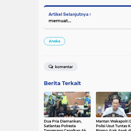
Artikel Selanjutnya
memuat...
Aneka
komentar
Berita Terkait
Dua Pria Diamankan,
Mantan Wakapolri 
Satlantas Polresta
Polisi Usut Tuntas 
Tangerang Gagalkan Aksi
Bigmo Ajak Anak d